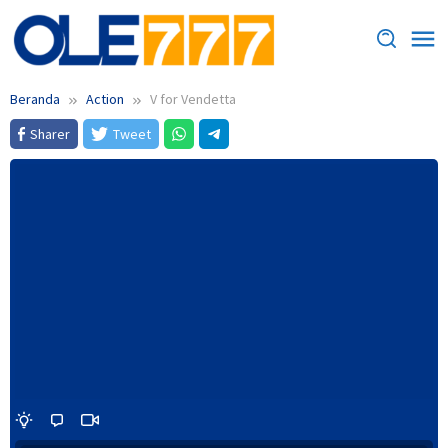
Loncat
ke
konten
Beranda
Action
V for Vendetta
Sharer
Tweet