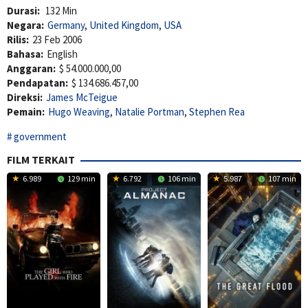
Durasi:
132 Min
Negara:
Germany
,
United Kingdom
,
USA
Rilis:
23 Feb 2006
Bahasa:
English
Anggaran:
$ 54.000.000,00
Pendapatan:
$ 134.686.457,00
Direksi:
James McTeigue
Pemain:
Hugo Weaving
,
Natalie Portman
,
Stephen Rea
government
FILM TERKAIT
6.989
129 min
6.792
106 min
5.987
107 min