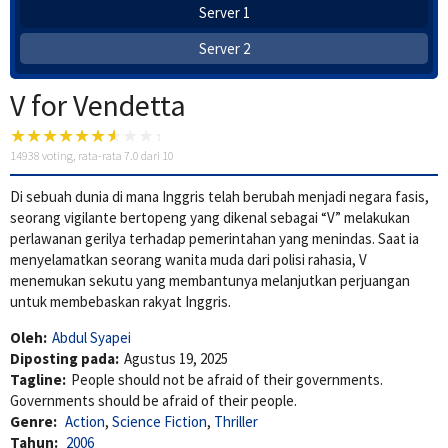
Server 1
Server 2
V for Vendetta
14938
voting, rata-rata
7.0
dari 10
Di sebuah dunia di mana Inggris telah berubah menjadi negara fasis,
seorang vigilante bertopeng yang dikenal sebagai “V” melakukan
perlawanan gerilya terhadap pemerintahan yang menindas. Saat ia
menyelamatkan seorang wanita muda dari polisi rahasia, V
menemukan sekutu yang membantunya melanjutkan perjuangan
untuk membebaskan rakyat Inggris.
Oleh:
Abdul Syapei
Diposting pada:
Agustus 19, 2025
Tagline:
People should not be afraid of their governments.
Governments should be afraid of their people.
Genre:
Action
,
Science Fiction
,
Thriller
Tahun:
2006