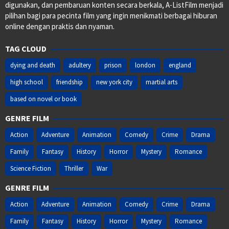
digunakan, dan pembaruan konten secara berkala, A-ListFilm menjadi
pilihan bagi para pecinta film yang ingin menikmati berbagai hiburan
online dengan praktis dan nyaman.
TAG CLOUD
dying and death
adultery
prison
london
england
high school
friendship
new york city
martial arts
based on novel or book
GENRE FILM
Action
Adventure
Animation
Comedy
Crime
Drama
Family
Fantasy
History
Horror
Mystery
Romance
Science Fiction
Thriller
War
GENRE FILM
Action
Adventure
Animation
Comedy
Crime
Drama
Family
Fantasy
History
Horror
Mystery
Romance