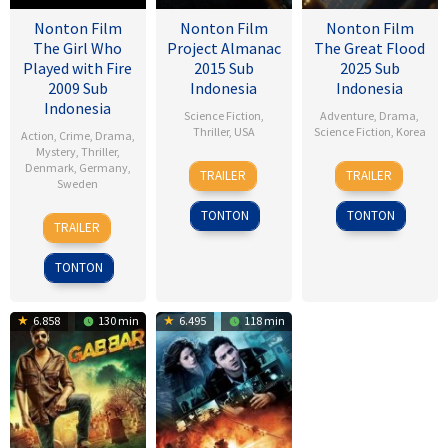
Nonton Film
Nonton Film
Nonton Film
The Girl Who
Project Almanac
The Great Flood
Played with Fire
2015 Sub
2025 Sub
2009 Sub
Indonesia
Indonesia
Indonesia
Science Fiction
,
Adventure
,
Drama
,
Thriller
,
USA
Science Fiction
,
Korea
Action
,
Crime
,
Drama
,
Mystery
,
Thriller
,
28
Dean
18
Kim
Denmark
,
Germany
,
TRAILER
TRAILER
Sweden
Jan
Israelite
Sep
Byung-
2015
2025
woo
TONTON
TONTON
18
Daniel
TRAILER
Sep
Alfredson
2009
TONTON
6.858
130 min
6.495
118 min