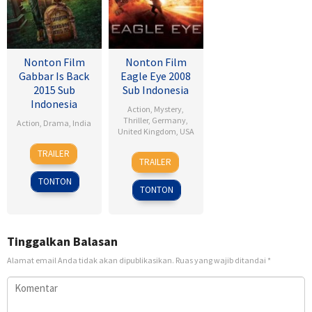
Nonton Film
Nonton Film
Gabbar Is Back
Eagle Eye 2008
2015 Sub
Sub Indonesia
Indonesia
Action
,
Mystery
,
Thriller
,
Germany
,
Action
,
Drama
,
India
United Kingdom
,
USA
1
Radha
TRAILER
25
D.J.
May
Krishna
TRAILER
Sep
Caruso
2015
Jagarlamudi
TONTON
2008
TONTON
Tinggalkan Balasan
Alamat email Anda tidak akan dipublikasikan.
Ruas yang wajib ditandai
*