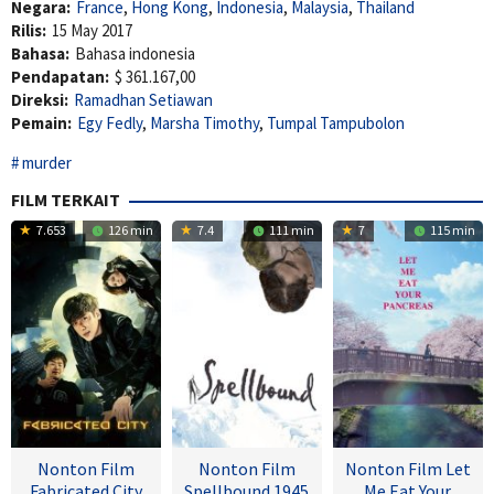
Negara:
France
,
Hong Kong
,
Indonesia
,
Malaysia
,
Thailand
Rilis:
15 May 2017
Bahasa:
Bahasa indonesia
Pendapatan:
$ 361.167,00
Direksi:
Ramadhan Setiawan
Pemain:
Egy Fedly
,
Marsha Timothy
,
Tumpal Tampubolon
murder
FILM TERKAIT
7.653
126 min
7.4
111 min
7
115 min
Nonton Film
Nonton Film
Nonton Film Let
Fabricated City
Spellbound 1945
Me Eat Your