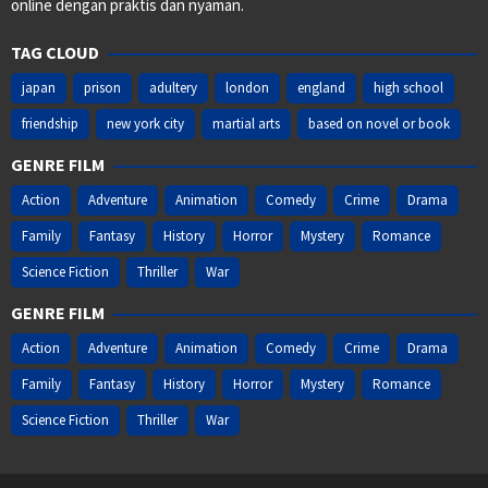
online dengan praktis dan nyaman.
TAG CLOUD
japan
prison
adultery
london
england
high school
friendship
new york city
martial arts
based on novel or book
GENRE FILM
Action
Adventure
Animation
Comedy
Crime
Drama
Family
Fantasy
History
Horror
Mystery
Romance
Science Fiction
Thriller
War
GENRE FILM
Action
Adventure
Animation
Comedy
Crime
Drama
Family
Fantasy
History
Horror
Mystery
Romance
Science Fiction
Thriller
War