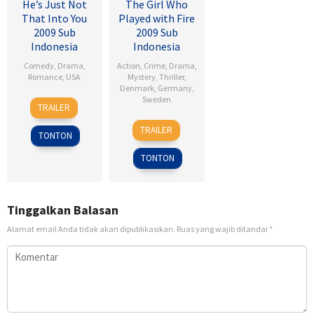
He’s Just Not
The Girl Who
That Into You
Played with Fire
2009 Sub
2009 Sub
Indonesia
Indonesia
Comedy
,
Drama
,
Action
,
Crime
,
Drama
,
Romance
,
USA
Mystery
,
Thriller
,
Denmark
,
Germany
,
6
Ken
Sweden
TRAILER
Feb
Kwapis
18
Daniel
2009
TRAILER
TONTON
Sep
Alfredson
2009
TONTON
Tinggalkan Balasan
Alamat email Anda tidak akan dipublikasikan.
Ruas yang wajib ditandai
*