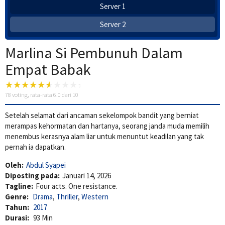
Server 1
Server 2
Marlina Si Pembunuh Dalam
Empat Babak
78
voting, rata-rata
6.0
dari 10
Setelah selamat dari ancaman sekelompok bandit yang berniat
merampas kehormatan dan hartanya, seorang janda muda memilih
menembus kerasnya alam liar untuk menuntut keadilan yang tak
pernah ia dapatkan.
Oleh:
Abdul Syapei
Diposting pada:
Januari 14, 2026
Tagline:
Four acts. One resistance.
Genre:
Drama
,
Thriller
,
Western
Tahun:
2017
Durasi:
93 Min