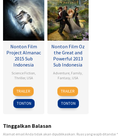
Nonton Film
Nonton Film Oz
Project Almanac
the Great and
2015 Sub
Powerful 2013
Indonesia
Sub Indonesia
Science Fiction
,
Adventure
,
Family
,
Thriller
,
USA
Fantasy
,
USA
28
Dean
7
Sam
TRAILER
TRAILER
Jan
Israelite
Mar
Raimi
2015
2013
TONTON
TONTON
Tinggalkan Balasan
Alamat email Anda tidak akan dipublikasikan.
Ruas yang wajib ditandai
*