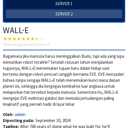
SERVER 1
SERVER 2
WALL·E
18544
voting, rata-rata
8.0
dari 10
Bagaimana jika manusia harus meninggalkan Bumi, tapi ada yang lupa
mematikan robot terakhir? Setelah ratusan tahun menjalankan
tugasnya, WALL•E menemukan tujuan baru dalam hidup saat
bertemu dengan robot pencari canggih bernama EVE. EVE menyadari
bahwa tanpa sengaja WALL•E telah menemukan kunci masa depan
planet ini, sehingga dia bergegas kembali ke luar angkasa untuk
melaporkan hal tersebut kepada manusia. Sementara itu, WALL•E
mengejar EVE melintasi galaksi dan memulai petualangan paling
imajinatif yang pernah hadir di layar lebar.
Oleh:
admin
Diposting pada:
September 10, 2024
Tagline:
After 700 years of doing what he was built for, he’ll