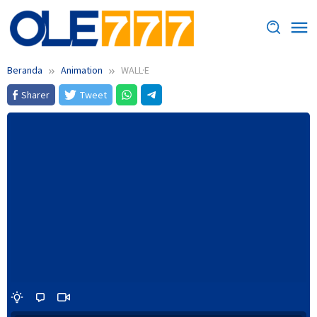
Loncat
ke
konten
Beranda
Animation
WALL·E
Sharer
Tweet