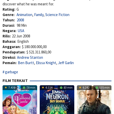
discover what he was meant for.
Rating:
G
Genre:
Animation
,
Family
,
Science Fiction
Tahun:
2008
Durasi:
98 Min
Negara:
USA
Rilis:
22 Jun 2008
Bahasa:
English
Anggaran:
$ 180.000.000,00
Pendapatan:
$ 521.311.860,00
Direksi:
Andrew Stanton
Pemain:
Ben Burtt
,
Elissa Knight
,
Jeff Garlin
garbage
FILM TERKAIT
7.438
78 min
6.114
83 min
6.242
135 min