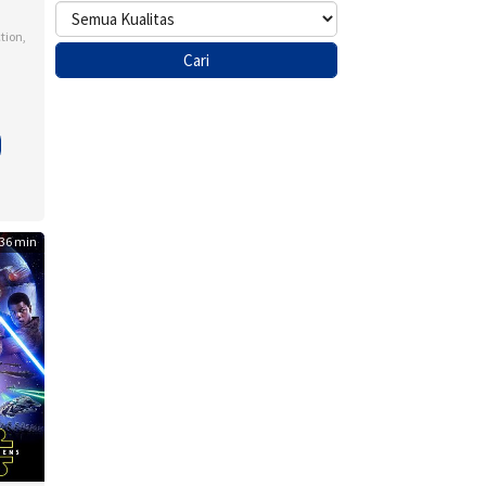
ction
,
ony
o
,
o
36 min