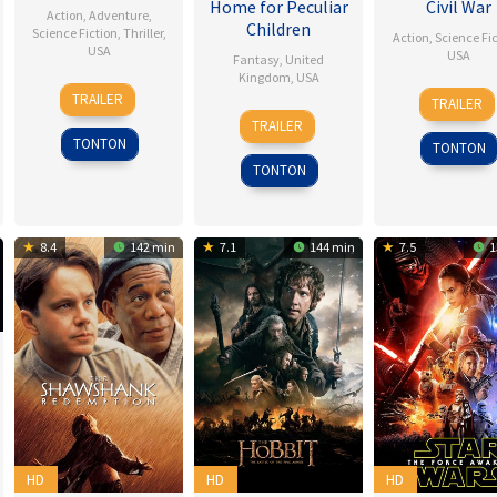
Home for Peculiar
Civil War
Action
,
Adventure
,
Children
Science Fiction
,
Thriller
,
Action
,
Science Fi
USA
USA
Fantasy
,
United
Kingdom
,
USA
9
Chris
27
Anth
TRAILER
TRAILER
Jun
Castaldi
,
28
Lizzie
Apr
Russ
TRAILER
2015
Colin
Sep
Pritchard
,
2016
Joe
TONTON
TONTON
Trevorrow
,
2016
Tim
Russ
TONTON
Joyce
Burton
McCarthy
,
Nathan
8.4
142 min
7.1
144 min
7.5
1
Parker
,
Scott
Koche
,
Spencer
Taylor
,
Stockton
David
Porter
,
Zack
Smith
HD
HD
HD