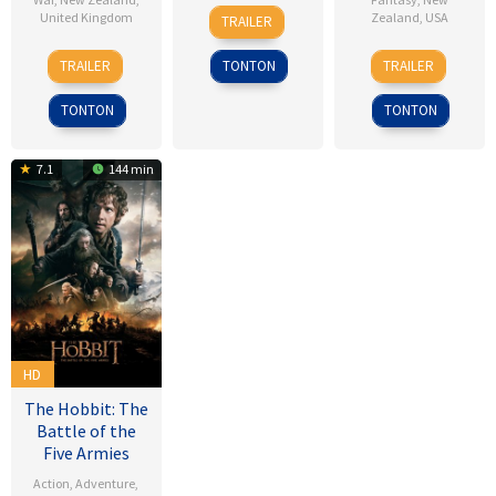
26
Peter
United Kingdom
Zealand
,
USA
TRAILER
Dec
Jackson
9
Peter
18
Peter
2009
TRAILER
TONTON
TRAILER
Nov
Jackson
Dec
Jackson
2018
2001
TONTON
TONTON
7.1
144 min
HD
The Hobbit: The
Battle of the
Five Armies
Action
,
Adventure
,