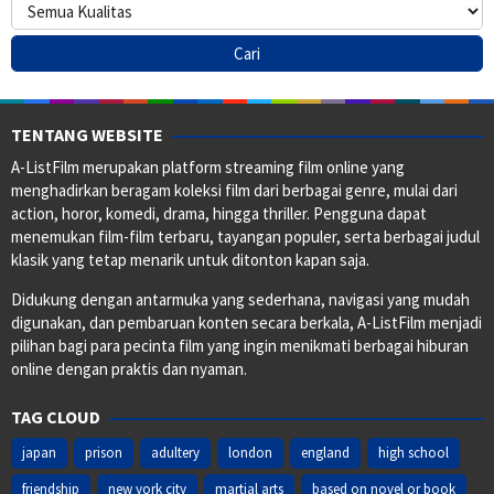
TENTANG WEBSITE
A-ListFilm merupakan platform streaming film online yang
menghadirkan beragam koleksi film dari berbagai genre, mulai dari
action, horor, komedi, drama, hingga thriller. Pengguna dapat
menemukan film-film terbaru, tayangan populer, serta berbagai judul
klasik yang tetap menarik untuk ditonton kapan saja.
Didukung dengan antarmuka yang sederhana, navigasi yang mudah
digunakan, dan pembaruan konten secara berkala, A-ListFilm menjadi
pilihan bagi para pecinta film yang ingin menikmati berbagai hiburan
online dengan praktis dan nyaman.
TAG CLOUD
japan
prison
adultery
london
england
high school
friendship
new york city
martial arts
based on novel or book