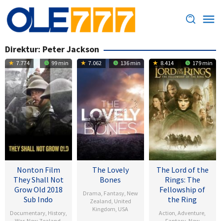
Loncat
ke
konten
Direktur:
Peter Jackson
7.774
99 min
7.062
136 min
8.414
179 min
Nonton Film
The Lovely
The Lord of the
They Shall Not
Bones
Rings: The
Grow Old 2018
Fellowship of
Drama
,
Fantasy
,
New
Sub Indo
the Ring
Zealand
,
United
Kingdom
,
USA
Documentary
,
History
,
Action
,
Adventure
,
War
,
New Zealand
,
Fantasy
,
New