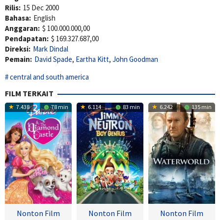
Rilis:
15 Dec 2000
Bahasa:
English
Anggaran:
$ 100.000.000,00
Pendapatan:
$ 169.327.687,00
Direksi:
Mark Dindal
Pemain:
David Spade
,
Eartha Kitt
,
John Goodman
central and south america
FILM TERKAIT
7.438
78 min
6.114
83 min
6.242
135 min
Nonton Film
Nonton Film
Nonton Film