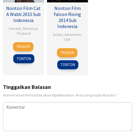
Nonton Film Cat
Nonton Film
A Wabb 2015 Sub
Falcon Rising
Indonesia
2014 Sub
Indonesia
Comedy
,
Romance
,
Thailand
Action
,
Adventure
,
USA
4
Nareubadee
TRAILER
5
Ernie
Mar
Wetchakam
TRAILER
Sep
Barbarash
2015
TONTON
2014
TONTON
Tinggalkan Balasan
Alamat email Anda tidak akan dipublikasikan.
Ruas yang wajib ditandai
*