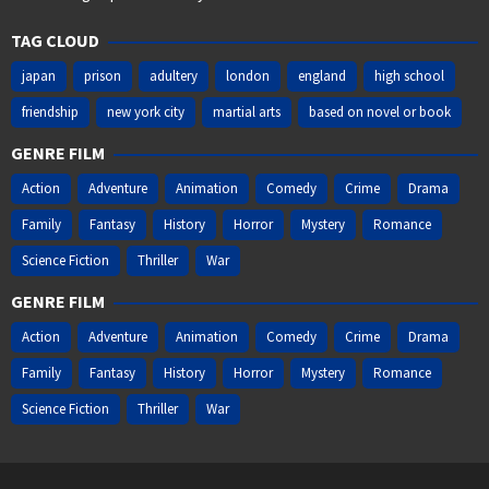
TAG CLOUD
japan
prison
adultery
london
england
high school
friendship
new york city
martial arts
based on novel or book
GENRE FILM
Action
Adventure
Animation
Comedy
Crime
Drama
Family
Fantasy
History
Horror
Mystery
Romance
Science Fiction
Thriller
War
GENRE FILM
Action
Adventure
Animation
Comedy
Crime
Drama
Family
Fantasy
History
Horror
Mystery
Romance
Science Fiction
Thriller
War