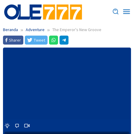
Loncat
ke
konten
Beranda
Adventure
The Emperor's New Groove
Sharer
Tweet