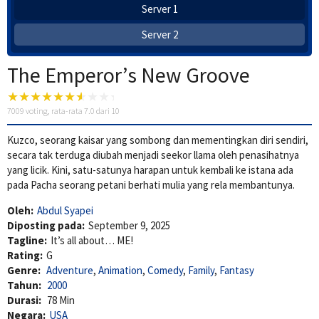
Server 1
Server 2
The Emperor’s New Groove
7009
voting, rata-rata
7.0
dari 10
Kuzco, seorang kaisar yang sombong dan mementingkan diri sendiri,
secara tak terduga diubah menjadi seekor llama oleh penasihatnya
yang licik. Kini, satu-satunya harapan untuk kembali ke istana ada
pada Pacha seorang petani berhati mulia yang rela membantunya.
Oleh:
Abdul Syapei
Diposting pada:
September 9, 2025
Tagline:
It’s all about… ME!
Rating:
G
Genre:
Adventure
,
Animation
,
Comedy
,
Family
,
Fantasy
Tahun:
2000
Durasi:
78 Min
Negara:
USA