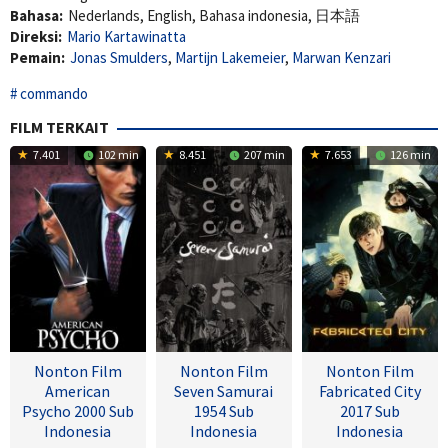
Bahasa:
Nederlands, English, Bahasa indonesia, 日本語
Direksi:
Mario Kartawinatta
Pemain:
Jonas Smulders
,
Martijn Lakemeier
,
Marwan Kenzari
commando
FILM TERKAIT
7.401
102 min
8.451
207 min
7.653
126 min
Nonton Film
Nonton Film
Nonton Film
American
Seven Samurai
Fabricated City
Psycho 2000 Sub
1954 Sub
2017 Sub
Indonesia
Indonesia
Indonesia