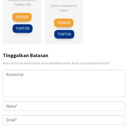
Thriller
,
USA
Drama
,
Romance
,
Japan
8
Alfred
TRAILER
28
Sho
Nov
Hitchcock
TRAILER
Jul
Tsukikawa
1945
TONTON
2017
TONTON
Tinggalkan Balasan
Alamat email Anda tidak akan dipublikasikan.
Ruas yang wajib ditandai
*