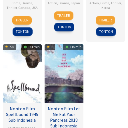
Crime
,
Drama
,
Action
,
Drama
,
Japan
Action
,
Crime
,
Thriller
,
Thriller
,
Canada
,
USA
Korea
26
Akira
TRAILER
13
Mary
9
Lee
Apr
Kurosawa
TRAILER
TRAILER
Apr
Harron
Feb
Hu-
1954
TONTON
2000
2017
bin
TONTON
TONTON
7.4
111 min
7
115 min
Nonton Film
Nonton Film Let
Spellbound 1945
Me Eat Your
Sub Indonesia
Pancreas 2018
Sub Indonesia
Mystery
,
Romance
,