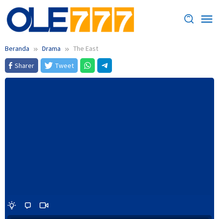
Loncat
ke
konten
Beranda
Drama
The East
Sharer
Tweet