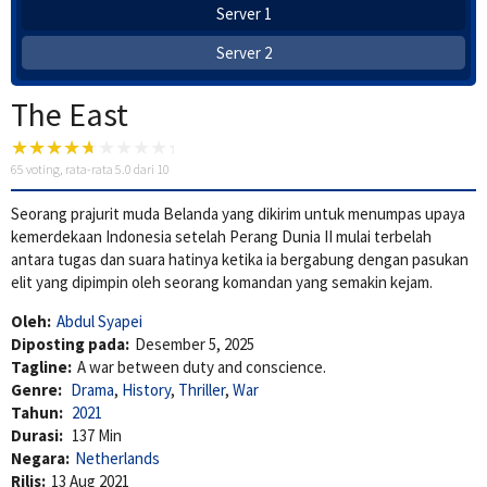
Server 1
Server 2
The East
65
voting, rata-rata
5.0
dari 10
Seorang prajurit muda Belanda yang dikirim untuk menumpas upaya
kemerdekaan Indonesia setelah Perang Dunia II mulai terbelah
antara tugas dan suara hatinya ketika ia bergabung dengan pasukan
elit yang dipimpin oleh seorang komandan yang semakin kejam.
Oleh:
Abdul Syapei
Diposting pada:
Desember 5, 2025
Tagline:
A war between duty and conscience.
Genre:
Drama
,
History
,
Thriller
,
War
Tahun:
2021
Durasi:
137 Min
Negara:
Netherlands
Rilis:
13 Aug 2021