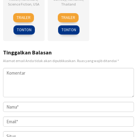
Science Fiction
,
USA
Thailand
28
Kevin
4
Nareubadee
TRAILER
TRAILER
Jul
Reynolds
Mar
Wetchakam
1995
2015
TONTON
TONTON
Tinggalkan Balasan
Alamat email Anda tidak akan dipublikasikan.
Ruas yang wajib ditandai
*