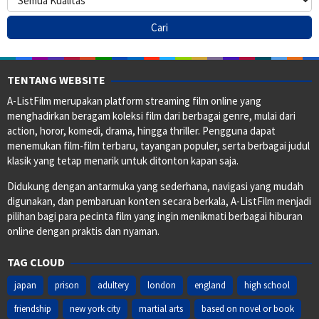
TENTANG WEBSITE
A-ListFilm merupakan platform streaming film online yang
menghadirkan beragam koleksi film dari berbagai genre, mulai dari
action, horor, komedi, drama, hingga thriller. Pengguna dapat
menemukan film-film terbaru, tayangan populer, serta berbagai judul
klasik yang tetap menarik untuk ditonton kapan saja.
Didukung dengan antarmuka yang sederhana, navigasi yang mudah
digunakan, dan pembaruan konten secara berkala, A-ListFilm menjadi
pilihan bagi para pecinta film yang ingin menikmati berbagai hiburan
online dengan praktis dan nyaman.
TAG CLOUD
japan
prison
adultery
london
england
high school
friendship
new york city
martial arts
based on novel or book