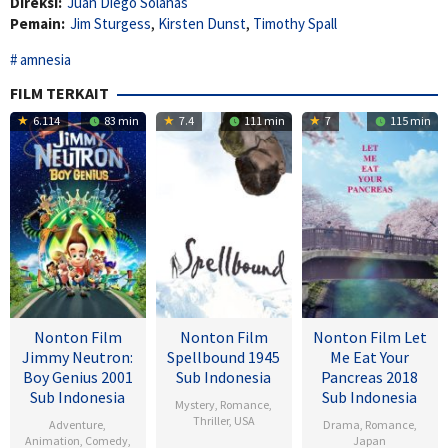
Direksi:
Juan Diego Solanas
Pemain:
Jim Sturgess
,
Kirsten Dunst
,
Timothy Spall
amnesia
FILM TERKAIT
6.114
83 min
7.4
111 min
7
115 min
Nonton Film
Nonton Film
Nonton Film Let
Jimmy Neutron:
Spellbound 1945
Me Eat Your
Boy Genius 2001
Sub Indonesia
Pancreas 2018
Sub Indonesia
Sub Indonesia
Mystery
,
Romance
,
Thriller
,
USA
Adventure
,
Drama
,
Romance
,
Animation
,
Comedy
,
Japan