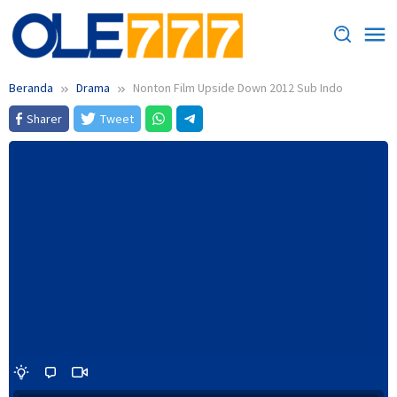
Loncat
ke
konten
Beranda
Drama
Nonton Film Upside Down 2012 Sub Indo
Sharer
Tweet