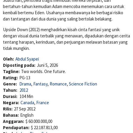
Suatu hari, peristiwa tragis membuat mereka terpisah, dan
bertahun-tahun kemudian Adam mencoba menemukan cara untuk
kembali bertemu Eden. Usahanya membawanya ke berbagai risiko
dan tantangan dari dua dunia yang saling bertolak belakang.
Upside Down (2012) menghadirkan kisah cinta fantasi yang unik
dengan visual dunia terbalik yang menawan, dipadukan dengan cerita
tentang harapan, kerinduan, dan perjuangan melawan batasan yang
tidak mungkin.
Oleh:
Abdul Syapei
Diposting pada:
Juni 5, 2026
Tagline:
Two worlds. One future.
Rating:
PG-13
Genre:
Drama
,
Fantasy
,
Romance
,
Science Fiction
Tahun:
2012
Durasi:
104 Min
Negara:
Canada
,
France
Rilis:
27 Sep 2012
Bahasa:
English
Anggaran:
$ 60.000.000,00
Pendapatan:
$ 22.187.813,00