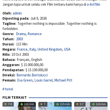
Jangan lupa untuk selalu cek Film terbaru kami hanya di
a-listfilm
Oleh:
admin
Diposting pada:
Juli 9, 2026
Tagline:
Together nothing is impossible. Together nothing is
forbidden.
Genre:
Drama
,
Romance
Tahun:
2003
Durasi:
115 Min
Negara:
France
,
Italy
,
United Kingdom
,
USA
Rilis:
10 Oct 2003
Bahasa:
Français, English
Anggaran:
$ 15.000.000,00
Pendapatan:
$ 15.100.000,00
Direksi:
Bernardo Bertolucci
Pemain:
Eva Green
,
Louis Garrel
,
Michael Pitt
hotel
FILM TERKAIT
7.4
111 min
7
115 min
5.7
114 min