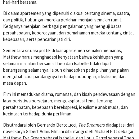
hari-hari bersama.
Di dalam apartemen yang dipenuhi diskusi tentang sinema, sastra,
dan politik, hubungan mereka perlahan menjadi semakin rumit.
Ketiganya menjalani berbagai pengalaman yang menguji batas
persahabatan, kepercayaan, dan pemahaman mereka tentang cinta,
kebebasan, serta pencarian jati diri.
Sementara situasi politik di luar apartemen semakin memanas,
Matthew harus menghadapi kenyataan bahwa kehidupan yang
selama ini ia jalani bersama Theo dan Isabelle tidak dapat
berlangsung selamanya. Ia pun dihadapkan pada pilihan yang akan
mengubah cara pandangnya terhadap hubungan, idealisme, dan
masa depan.
Film ini memadukan drama, romansa, dan kisah pendewasaan dengan
latar peristiwa bersejarah, mengeksplorasi tema tentang
persahabatan, kebebasan berekspresi, idealisme anak muda, dan
kecintaan terhadap dunia perfilman.
Disutradarai oleh
Bernardo Bertolucci
,
The Dreamers
diadaptasi dari
novel karya
Gilbert Adair
. Film ini dibintangi oleh
Michael Pitt
sebagai
Matthew,
Eva Green
sebagai Isabelle, dan
Louis Garrel
sebagai Theo.