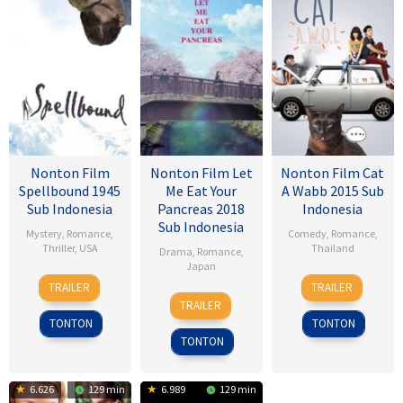
Nonton Film
Nonton Film Let
Nonton Film Cat
Spellbound 1945
Me Eat Your
A Wabb 2015 Sub
Sub Indonesia
Pancreas 2018
Indonesia
Sub Indonesia
Mystery
,
Romance
,
Comedy
,
Romance
,
Thriller
,
USA
Thailand
Drama
,
Romance
,
Japan
8
Alfred
4
Nareubadee
TRAILER
TRAILER
28
Sho
Nov
Hitchcock
Mar
Wetchakam
TRAILER
Jul
Tsukikawa
1945
2015
TONTON
TONTON
2017
TONTON
6.626
129 min
6.989
129 min