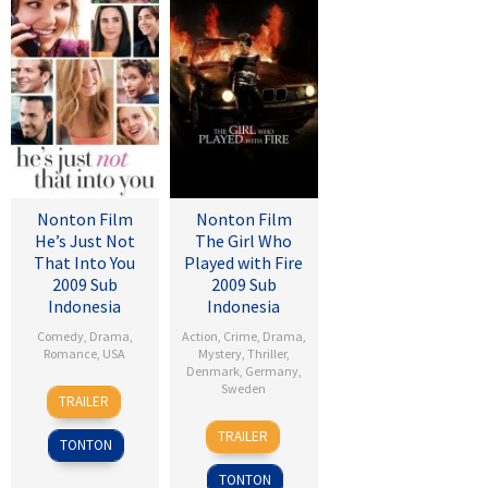
Nonton Film
Nonton Film
He’s Just Not
The Girl Who
That Into You
Played with Fire
2009 Sub
2009 Sub
Indonesia
Indonesia
Comedy
,
Drama
,
Action
,
Crime
,
Drama
,
Romance
,
USA
Mystery
,
Thriller
,
Denmark
,
Germany
,
6
Ken
Sweden
TRAILER
Feb
Kwapis
18
Daniel
2009
TRAILER
TONTON
Sep
Alfredson
2009
TONTON