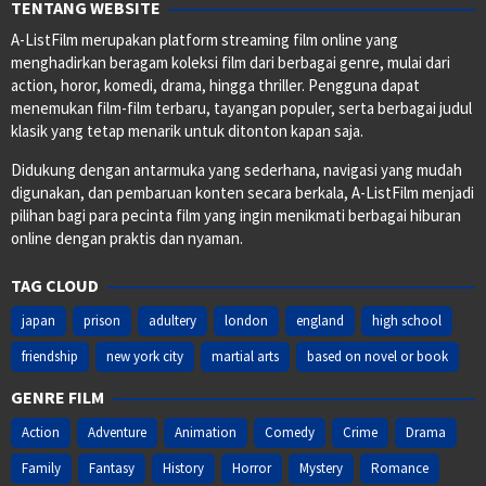
TENTANG WEBSITE
A-ListFilm merupakan platform streaming film online yang
menghadirkan beragam koleksi film dari berbagai genre, mulai dari
action, horor, komedi, drama, hingga thriller. Pengguna dapat
menemukan film-film terbaru, tayangan populer, serta berbagai judul
klasik yang tetap menarik untuk ditonton kapan saja.
Didukung dengan antarmuka yang sederhana, navigasi yang mudah
digunakan, dan pembaruan konten secara berkala, A-ListFilm menjadi
pilihan bagi para pecinta film yang ingin menikmati berbagai hiburan
online dengan praktis dan nyaman.
TAG CLOUD
japan
prison
adultery
london
england
high school
friendship
new york city
martial arts
based on novel or book
GENRE FILM
Action
Adventure
Animation
Comedy
Crime
Drama
Family
Fantasy
History
Horror
Mystery
Romance