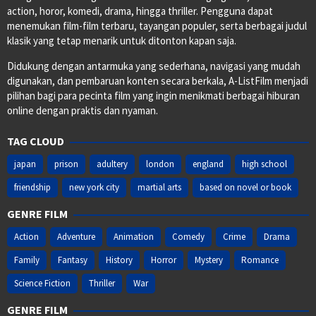
action, horor, komedi, drama, hingga thriller. Pengguna dapat
menemukan film-film terbaru, tayangan populer, serta berbagai judul
klasik yang tetap menarik untuk ditonton kapan saja.
Didukung dengan antarmuka yang sederhana, navigasi yang mudah
digunakan, dan pembaruan konten secara berkala, A-ListFilm menjadi
pilihan bagi para pecinta film yang ingin menikmati berbagai hiburan
online dengan praktis dan nyaman.
TAG CLOUD
japan
prison
adultery
london
england
high school
friendship
new york city
martial arts
based on novel or book
GENRE FILM
Action
Adventure
Animation
Comedy
Crime
Drama
Family
Fantasy
History
Horror
Mystery
Romance
Science Fiction
Thriller
War
GENRE FILM