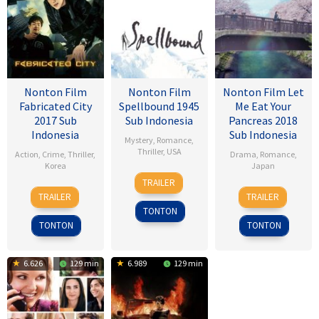
Nonton Film
Nonton Film
Nonton Film Let
Fabricated City
Spellbound 1945
Me Eat Your
2017 Sub
Sub Indonesia
Pancreas 2018
Indonesia
Sub Indonesia
Mystery
,
Romance
,
Thriller
,
USA
Action
,
Crime
,
Thriller
,
Drama
,
Romance
,
Korea
Japan
8
Alfred
TRAILER
9
Lee
28
Sho
Nov
Hitchcock
TRAILER
TRAILER
Feb
Hu-
Jul
Tsukikawa
1945
TONTON
2017
bin
2017
TONTON
TONTON
6.626
129 min
6.989
129 min