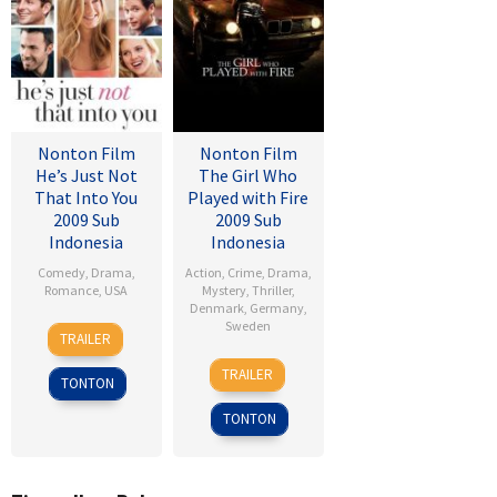
Nonton Film
Nonton Film
He’s Just Not
The Girl Who
That Into You
Played with Fire
2009 Sub
2009 Sub
Indonesia
Indonesia
Comedy
,
Drama
,
Action
,
Crime
,
Drama
,
Romance
,
USA
Mystery
,
Thriller
,
Denmark
,
Germany
,
6
Ken
Sweden
TRAILER
Feb
Kwapis
18
Daniel
2009
TRAILER
TONTON
Sep
Alfredson
2009
TONTON