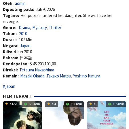
Oleh:
admin
Diposting pada:
Juli 9, 2026
Tagline:
Her pupils murdered her daughter. She will have her
revenge.
Genre:
Drama
,
Mystery
,
Thriller
Tahun:
2010
Durasi:
107 Min
Negara:
Japan
Rilis:
4 Jun 2010
Bahasa:
日本語
Pendapatan:
$ 45.203.103,00
Direksi:
Tetsuya Nakashima
Pemain:
Masaki Okada
,
Takako Matsu
,
Yoshino Kimura
japan
FILM TERKAIT
7.653
126 min
7.4
111 min
7
115 min