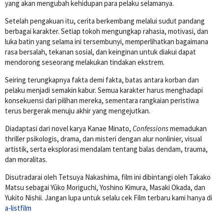
yang akan mengubah kehidupan para pelaku selamanya.
Setelah pengakuan itu, cerita berkembang melalui sudut pandang
berbagai karakter. Setiap tokoh mengungkap rahasia, motivasi, dan
luka batin yang selama ini tersembunyi, memperlihatkan bagaimana
rasa bersalah, tekanan sosial, dan keinginan untuk diakui dapat
mendorong seseorang melakukan tindakan ekstrem.
Seiring terungkapnya fakta demi fakta, batas antara korban dan
pelaku menjadi semakin kabur. Semua karakter harus menghadapi
konsekuensi dari pilihan mereka, sementara rangkaian peristiwa
terus bergerak menuju akhir yang mengejutkan.
Diadaptasi dari novel karya
Kanae Minato
,
Confessions
memadukan
thriller psikologis, drama, dan misteri dengan alur nonlinier, visual
artistik, serta eksplorasi mendalam tentang balas dendam, trauma,
dan moralitas.
Disutradarai oleh
Tetsuya Nakashima
, film ini dibintangi oleh
Takako
Matsu
sebagai Yūko Moriguchi,
Yoshino Kimura
,
Masaki Okada
, dan
Yukito Nishii
. Jangan lupa untuk selalu cek Film terbaru kami hanya di
a-listfilm