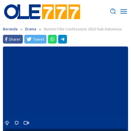
Loncat
ke
konten
Beranda
Drama
Nonton Film Confessions 2010 Sub Indonesia
Sharer
Tweet