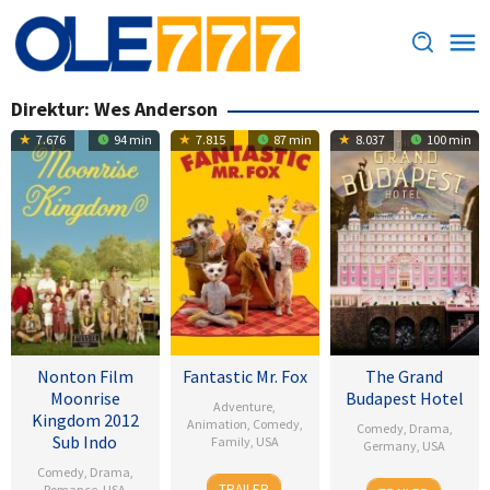
Loncat
ke
konten
Direktur:
Wes Anderson
7.676
94 min
7.815
87 min
8.037
100 min
Nonton Film
Fantastic Mr. Fox
The Grand
Moonrise
Budapest Hotel
Adventure
,
Kingdom 2012
Animation
,
Comedy
,
Comedy
,
Drama
,
Sub Indo
Family
,
USA
Germany
,
USA
Comedy
,
Drama
,
14
Wes
26
Wes
TRAILER
Romance
,
USA