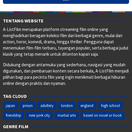
TENTANG WEBSITE
A-ListFilm merupakan platform streaming film online yang
menghadirkan beragam koleksi film dari berbagai genre, mulai dari
action, horor, komedi, drama, hingga thriller. Pengguna dapat
menemukan film-film terbaru, tayangan populer, serta berbagai judul
klasik yang tetap menarik untuk ditonton kapan saja.
Didukung dengan antarmuka yang sederhana, navigasi yang mudah
digunakan, dan pembaruan konten secara berkala, A-ListFilm menjadi
pilihan bagi para pecinta film yang ingin menikmati berbagai hiburan
online dengan praktis dan nyaman.
TAG CLOUD
japan
prison
adultery
london
england
high school
friendship
new york city
martial arts
based on novel or book
GENRE FILM