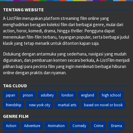
TENTANG WEBSITE
A-ListFilm merupakan platform streaming film online yang
menghadirkan beragam koleksi film dari berbagai genre, mulai dari
action, horor, komedi, drama, hingga thriller. Pengguna dapat
menemukan film-film terbaru, tayangan populer, serta berbagai judul
klasik yang tetap menarik untuk ditonton kapan saja.
Didukung dengan antarmuka yang sederhana, navigasi yang mudah
digunakan, dan pembaruan konten secara berkala, A-ListFilm menjadi
pilihan bagi para pecinta film yang ingin menikmati berbagai hiburan
online dengan praktis dan nyaman.
TAG CLOUD
japan
prison
adultery
london
england
high school
friendship
new york city
martial arts
based on novel or book
GENRE FILM
Action
Adventure
Animation
Comedy
Crime
Drama