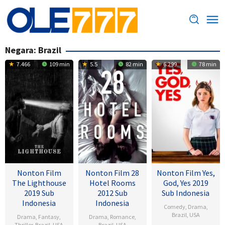
Loncat
ke
konten
Negara:
Brazil
7.466
109 min
5.5
82 min
6.299
78 min
Nonton Film
Nonton Film 28
Nonton Film Yes,
The Lighthouse
Hotel Rooms
God, Yes 2019
2019 Sub
2012 Sub
Sub Indonesia
Indonesia
Indonesia
Comedy
,
Drama
,
Brazil
,
USA
Drama
,
Fantasy
,
Drama
,
Romance
,
Thriller
,
Brazil
,
USA
Brazil
,
USA