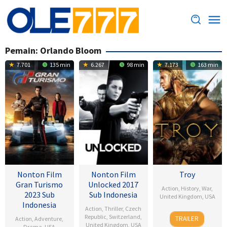
Loncat
ke
konten
Pemain:
Orlando Bloom
7.701
135 min
6.267
98 min
7.173
163 min
Nonton Film
Nonton Film
Troy
Gran Turismo
Unlocked 2017
Action
,
History
,
War
,
2023 Sub
Sub Indonesia
United Kingdom
,
USA
Indonesia
Action
,
Thriller
,
Czech
13
Wolfgang
Republic
,
Switzerland
,
TRAILER
Action
,
Adventure
,
May
Petersen
United Kingdom
,
USA
Drama
,
USA