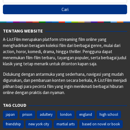
TENTANG WEBSITE
A-ListFilm merupakan platform streaming film online yang
menghadirkan beragam koleksi film dari berbagai genre, mulai dari
action, horor, komedi, drama, hingga thriller. Pengguna dapat
menemukan film-film terbaru, tayangan populer, serta berbagai judul
klasik yang tetap menarik untuk ditonton kapan saja.
Didukung dengan antarmuka yang sederhana, navigasi yang mudah
digunakan, dan pembaruan konten secara berkala, A-ListFilm menjadi
pilihan bagi para pecinta film yang ingin menikmati berbagai hiburan
online dengan praktis dan nyaman.
TAG CLOUD
japan
prison
adultery
london
england
high school
friendship
new york city
martial arts
based on novel or book