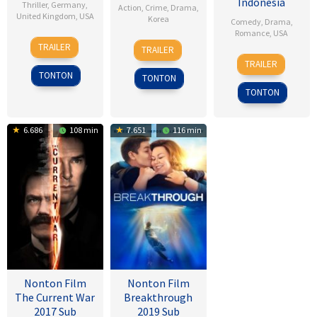
Indonesia
Thriller
,
Germany
,
Action
,
Crime
,
Drama
,
United Kingdom
,
USA
Korea
Comedy
,
Drama
,
Romance
,
USA
25
D.J.
1
Kim
TRAILER
TRAILER
Sep
Caruso
6
Ken
Apr
Jee-
TRAILER
2008
Feb
Kwapis
2005
woon
TONTON
TONTON
2009
TONTON
6.686
108 min
7.651
116 min
Nonton Film
Nonton Film
The Current War
Breakthrough
2017 Sub
2019 Sub