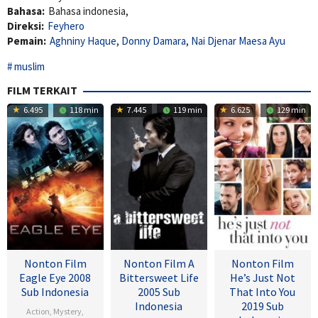
Bahasa:
Bahasa indonesia,
Direksi:
Feyhero
Pemain:
Aghniny Haque
,
Donny Damara
,
Nai Djenar Maesa Ayu
muslim
FILM TERKAIT
6.495
118 min
7.445
119 min
6.625
129 min
Nonton Film
Nonton Film A
Nonton Film
Eagle Eye 2008
Bittersweet Life
He’s Just Not
Sub Indonesia
2005 Sub
That Into You
Indonesia
2019 Sub
Action
,
Mystery
,