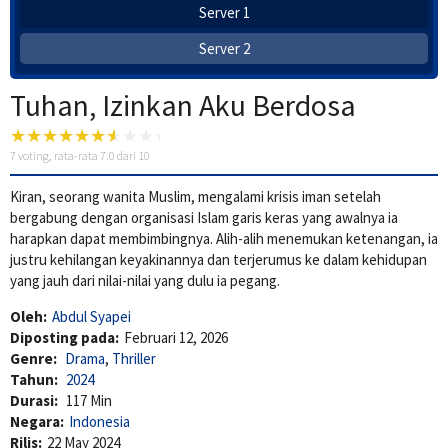
Server 1
Server 2
Tuhan, Izinkan Aku Berdosa
7
voting, rata-rata
7.0
dari 10
Kiran, seorang wanita Muslim, mengalami krisis iman setelah
bergabung dengan organisasi Islam garis keras yang awalnya ia
harapkan dapat membimbingnya. Alih-alih menemukan ketenangan, ia
justru kehilangan keyakinannya dan terjerumus ke dalam kehidupan
yang jauh dari nilai-nilai yang dulu ia pegang.
Oleh:
Abdul Syapei
Diposting pada:
Februari 12, 2026
Genre:
Drama
,
Thriller
Tahun:
2024
Durasi:
117 Min
Negara:
Indonesia
Rilis:
22 May 2024