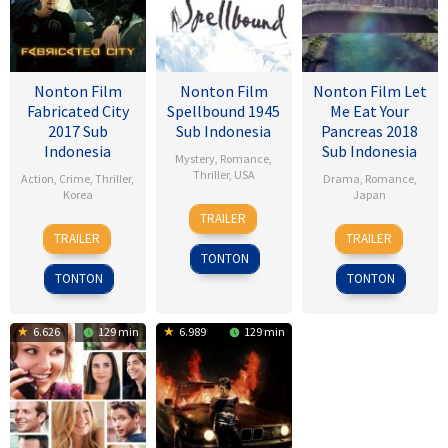
Nonton Film
Nonton Film
Nonton Film Let
Fabricated City
Spellbound 1945
Me Eat Your
2017 Sub
Sub Indonesia
Pancreas 2018
Indonesia
Sub Indonesia
Mystery
,
Romance
,
Thriller
,
USA
Action
,
Crime
,
Thriller
,
Drama
,
Romance
,
Korea
Japan
8
Alfred
TRAILER
9
Lee
28
Sho
Nov
Hitchcock
TRAILER
TRAILER
Feb
Hu-
Jul
Tsukikawa
1945
TONTON
2017
bin
2017
TONTON
TONTON
6.626
129 min
6.989
129 min