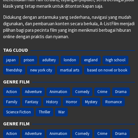
klasik yang tetap menarik untuk ditonton kapan saja.
Didukung dengan antarmuka yang sederhana, navigasi yang mudah
digunakan, dan pembaruan konten secara berkala, A-ListFilm menjadi
pilihan bagi para pecinta film yang ingin menikmati berbagai hiburan
online dengan praktis dan nyaman.
TAG CLOUD
japan
prison
adultery
london
england
high school
friendship
new york city
martial arts
based on novel or book
GENRE FILM
Action
Adventure
Animation
Comedy
Crime
Drama
Family
Fantasy
History
Horror
Mystery
Romance
Science Fiction
Thriller
War
GENRE FILM
Action
Adventure
Animation
Comedy
Crime
Drama