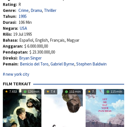
Rating:
R
Genre:
Crime
,
Drama
,
Thriller
Tahun:
1995
Durasi:
106 Min
Negara:
USA
Rilis:
19 Jul 1995
Bahasa:
Español, English, Français, Magyar
Anggaran:
$ 6.000.000,00
Pendapatan:
$ 23.300.000,00
Direksi:
Bryan Singer
Pemain:
Benicio del Toro
,
Gabriel Byrne
,
Stephen Baldwin
new york city
FILM TERKAIT
7.653
126 min
7.4
111 min
7
115 min