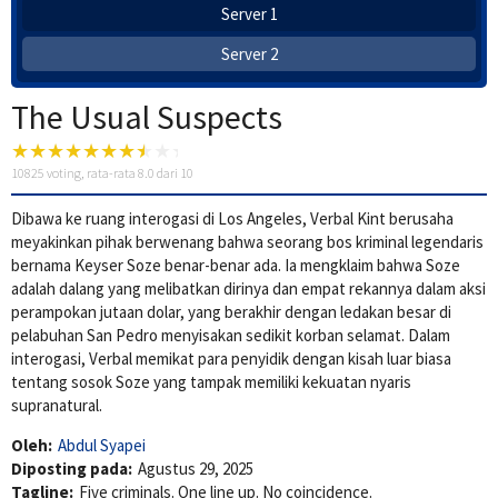
Server 1
Server 2
The Usual Suspects
10825
voting, rata-rata
8.0
dari 10
Dibawa ke ruang interogasi di Los Angeles, Verbal Kint berusaha
meyakinkan pihak berwenang bahwa seorang bos kriminal legendaris
bernama Keyser Soze benar-benar ada. Ia mengklaim bahwa Soze
adalah dalang yang melibatkan dirinya dan empat rekannya dalam aksi
perampokan jutaan dolar, yang berakhir dengan ledakan besar di
pelabuhan San Pedro menyisakan sedikit korban selamat. Dalam
interogasi, Verbal memikat para penyidik dengan kisah luar biasa
tentang sosok Soze yang tampak memiliki kekuatan nyaris
supranatural.
Oleh:
Abdul Syapei
Diposting pada:
Agustus 29, 2025
Tagline:
Five criminals. One line up. No coincidence.