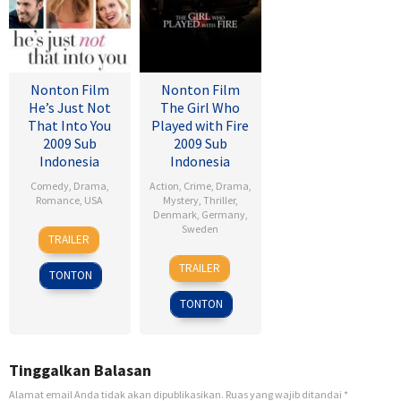
Nonton Film
Nonton Film
He’s Just Not
The Girl Who
That Into You
Played with Fire
2009 Sub
2009 Sub
Indonesia
Indonesia
Comedy
,
Drama
,
Action
,
Crime
,
Drama
,
Romance
,
USA
Mystery
,
Thriller
,
Denmark
,
Germany
,
6
Ken
Sweden
TRAILER
Feb
Kwapis
18
Daniel
2009
TRAILER
TONTON
Sep
Alfredson
2009
TONTON
Tinggalkan Balasan
Alamat email Anda tidak akan dipublikasikan.
Ruas yang wajib ditandai
*