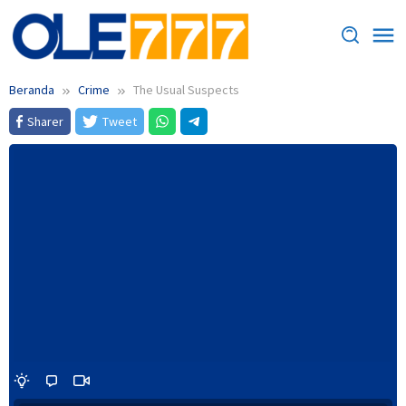
Loncat
ke
konten
Beranda
Crime
The Usual Suspects
Sharer
Tweet