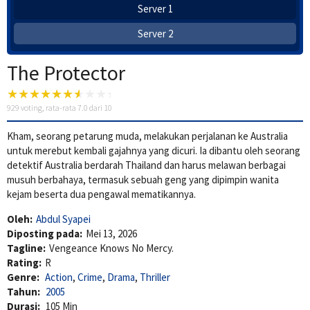
Server 1
Server 2
The Protector
929
voting, rata-rata
7.0
dari 10
Kham, seorang petarung muda, melakukan perjalanan ke Australia
untuk merebut kembali gajahnya yang dicuri. Ia dibantu oleh seorang
detektif Australia berdarah Thailand dan harus melawan berbagai
musuh berbahaya, termasuk sebuah geng yang dipimpin wanita
kejam beserta dua pengawal mematikannya.
Oleh:
Abdul Syapei
Diposting pada:
Mei 13, 2026
Tagline:
Vengeance Knows No Mercy.
Rating:
R
Genre:
Action
,
Crime
,
Drama
,
Thriller
Tahun:
2005
Durasi:
105 Min