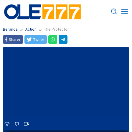
Loncat
ke
konten
Beranda
Action
The Protector
Sharer
Tweet