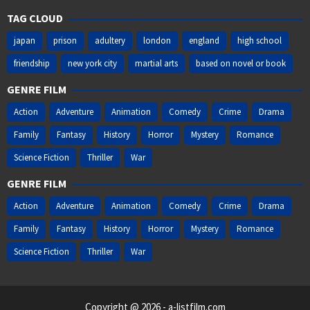
TAG CLOUD
japan
prison
adultery
london
england
high school
friendship
new york city
martial arts
based on novel or book
GENRE FILM
Action
Adventure
Animation
Comedy
Crime
Drama
Family
Fantasy
History
Horror
Mystery
Romance
Science Fiction
Thriller
War
GENRE FILM
Action
Adventure
Animation
Comedy
Crime
Drama
Family
Fantasy
History
Horror
Mystery
Romance
Science Fiction
Thriller
War
Copyright @ 2026 - a-listfilm.com