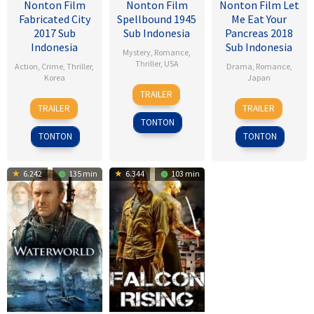
Nonton Film
Nonton Film
Nonton Film Let
Fabricated City
Spellbound 1945
Me Eat Your
2017 Sub
Sub Indonesia
Pancreas 2018
Indonesia
Sub Indonesia
Mystery
,
Romance
,
Thriller
,
USA
Action
,
Crime
,
Thriller
,
Drama
,
Romance
,
Korea
Japan
8
Alfred
TRAILER
9
Lee
28
Sho
Nov
Hitchcock
TRAILER
TRAILER
Feb
Hu-
Jul
Tsukikawa
1945
TONTON
2017
bin
2017
TONTON
TONTON
6.242
135 min
6.344
103 min