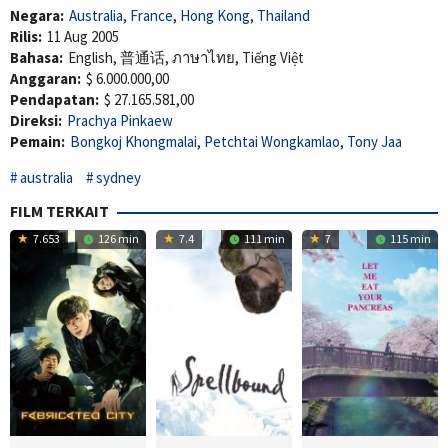
Negara:
Australia
,
France
,
Hong Kong
,
Thailand
Rilis:
11 Aug 2005
Bahasa:
English, 普通话, ภาษาไทย, Tiếng Việt
Anggaran:
$ 6.000.000,00
Pendapatan:
$ 27.165.581,00
Direksi:
Prachya Pinkaew
Pemain:
Bongkoj Khongmalai
,
Petchtai Wongkamlao
,
Tony Jaa
australia
sydney
FILM TERKAIT
7.653
126 min
7.4
111 min
7
115 min