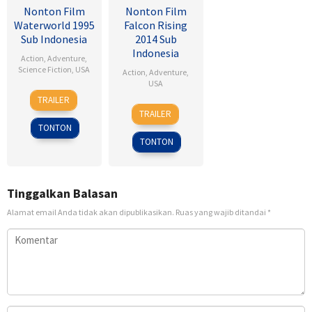
Nonton Film
Nonton Film
Waterworld 1995
Falcon Rising
Sub Indonesia
2014 Sub
Indonesia
Action
,
Adventure
,
Science Fiction
,
USA
Action
,
Adventure
,
USA
28
Kevin
TRAILER
5
Ernie
Jul
Reynolds
TRAILER
Sep
Barbarash
1995
TONTON
2014
TONTON
Tinggalkan Balasan
Alamat email Anda tidak akan dipublikasikan.
Ruas yang wajib ditandai
*