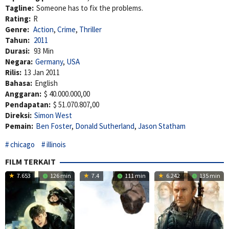
Tagline:
Someone has to fix the problems.
Rating:
R
Genre:
Action
,
Crime
,
Thriller
Tahun:
2011
Durasi:
93 Min
Negara:
Germany
,
USA
Rilis:
13 Jan 2011
Bahasa:
English
Anggaran:
$ 40.000.000,00
Pendapatan:
$ 51.070.807,00
Direksi:
Simon West
Pemain:
Ben Foster
,
Donald Sutherland
,
Jason Statham
chicago
illinois
FILM TERKAIT
7.653
126 min
7.4
111 min
6.242
135 min