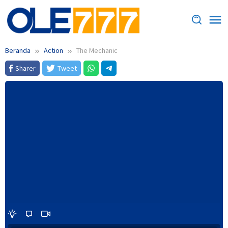
Loncat
ke
konten
Beranda
Action
The Mechanic
Sharer
Tweet