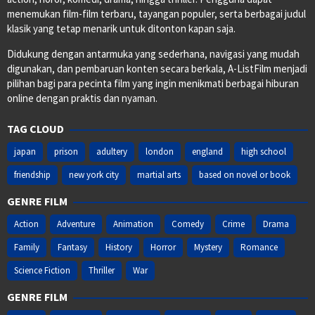
menemukan film-film terbaru, tayangan populer, serta berbagai judul
klasik yang tetap menarik untuk ditonton kapan saja.
Didukung dengan antarmuka yang sederhana, navigasi yang mudah
digunakan, dan pembaruan konten secara berkala, A-ListFilm menjadi
pilihan bagi para pecinta film yang ingin menikmati berbagai hiburan
online dengan praktis dan nyaman.
TAG CLOUD
japan
prison
adultery
london
england
high school
friendship
new york city
martial arts
based on novel or book
GENRE FILM
Action
Adventure
Animation
Comedy
Crime
Drama
Family
Fantasy
History
Horror
Mystery
Romance
Science Fiction
Thriller
War
GENRE FILM