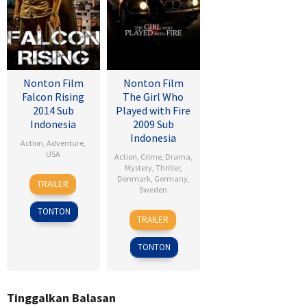
Nonton Film
Nonton Film
Falcon Rising
The Girl Who
2014 Sub
Played with Fire
Indonesia
2009 Sub
Indonesia
Action
,
Adventure
,
USA
Action
,
Crime
,
Drama
,
Mystery
,
Thriller
,
5
Ernie
Denmark
,
Germany
,
TRAILER
Sweden
Sep
Barbarash
2014
TONTON
18
Daniel
TRAILER
Sep
Alfredson
2009
TONTON
Tinggalkan Balasan