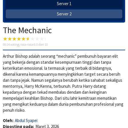
Server 1
Server 2
The Mechanic
3514
voting, rata-rata
6.0
dari 10
Arthur Bishop adalah seorang “mechanic” pembunuh bayaran elit
yang bekerja dengan standar kesempurnaan tinggi dan tanpa
keterikatan emosional. Ia termasuk yang terbaik di bidangnya,
dikenal karena kemampuannya menyingkirkan target secara bersih
dan tanpa jejak. Namun segalanya berubah ketika sahabat sekaligus
mentornya, Harry McKenna, terbunuh. Putra Harry datang
kepadanya dengan tekad membalas dendam dan keinginan
mempelajari keahlian Bishop. Dari situ lahir kemitraan mematikan
yang mengikat keduanya dalam dunia pembunuhan profesional yang
penuh risiko.
Oleh:
Abdul Syapei
Diposting pada:
Maret 3, 2026