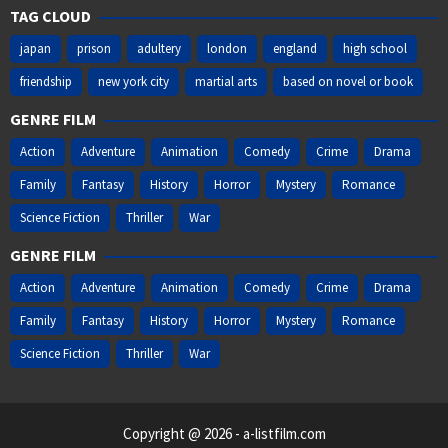
TAG CLOUD
japan
prison
adultery
london
england
high school
friendship
new york city
martial arts
based on novel or book
GENRE FILM
Action
Adventure
Animation
Comedy
Crime
Drama
Family
Fantasy
History
Horror
Mystery
Romance
Science Fiction
Thriller
War
GENRE FILM
Action
Adventure
Animation
Comedy
Crime
Drama
Family
Fantasy
History
Horror
Mystery
Romance
Science Fiction
Thriller
War
Copyright @ 2026 - a-listfilm.com