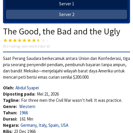
Server 1
Server 2
The Good, the Bad and the Ugly
9617
voting, rata-rata
8.0
dari 10
Saat Perang Saudara berkecamuk antara Union dan Konfederasi, tiga
pria seorang penyendiri pendiam, pembunuh bayaran tanpa ampun,
dan bandit Meksiko—menjelajahi wilayah barat daya Amerika untuk
mencari peti berisi emas curian senilai $200.000.
Oleh:
Abdul Syapei
Diposting pada:
Mei 21, 2026
Tagline:
For three men the Civil War wasn’t hell. It was practice.
Genre:
Western
Tahun:
1966
Durasi:
161 Min
Negara:
Germany
,
Italy
,
Spain
,
USA
Rilis:
23 Dec 1966