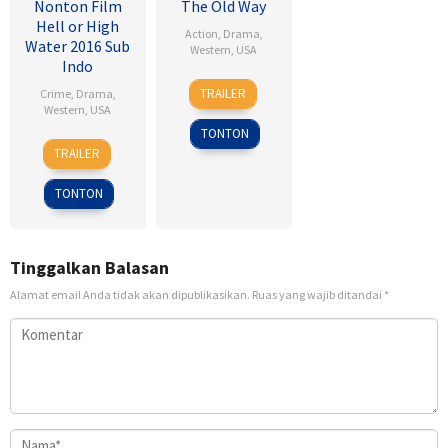
Nonton Film
The Old Way
Hell or High
Action
,
Drama
,
Water 2016 Sub
Western
,
USA
Indo
6
Brett
TRAILER
Crime
,
Drama
,
Jan
Donowho
Western
,
USA
2023
TONTON
11
David
TRAILER
Aug
Mackenzie
2016
TONTON
Tinggalkan Balasan
Alamat email Anda tidak akan dipublikasikan.
Ruas yang wajib ditandai
*