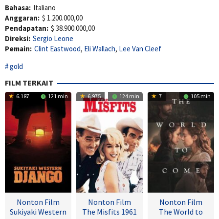
Bahasa:
Italiano
Anggaran:
$ 1.200.000,00
Pendapatan:
$ 38.900.000,00
Direksi:
Sergio Leone
Pemain:
Clint Eastwood
,
Eli Wallach
,
Lee Van Cleef
gold
FILM TERKAIT
6.187
121 min
6.975
124 min
7
105 min
Nonton Film
Nonton Film
Nonton Film
Sukiyaki Western
The Misfits 1961
The World to