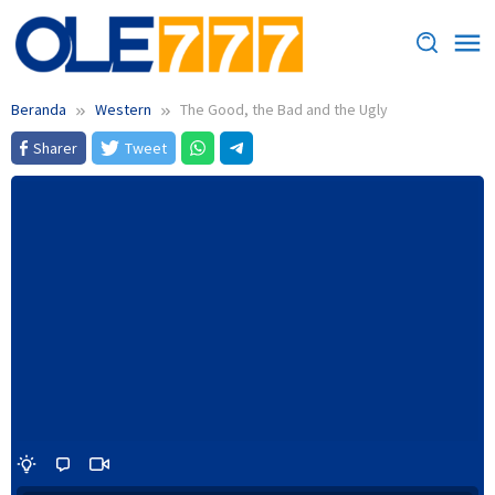
Loncat
ke
konten
Beranda
Western
The Good, the Bad and the Ugly
Sharer
Tweet