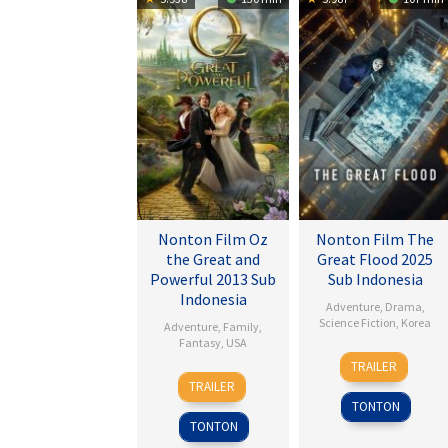
Nonton Film Oz
Nonton Film The
the Great and
Great Flood 2025
Powerful 2013 Sub
Sub Indonesia
Indonesia
Adventure
,
Drama
,
Science Fiction
,
Korea
Adventure
,
Family
,
Fantasy
,
USA
18
Kim
TRAILER
7
Sam
Sep
Byung-
TRAILER
Mar
Raimi
2025
woo
TONTON
2013
TONTON