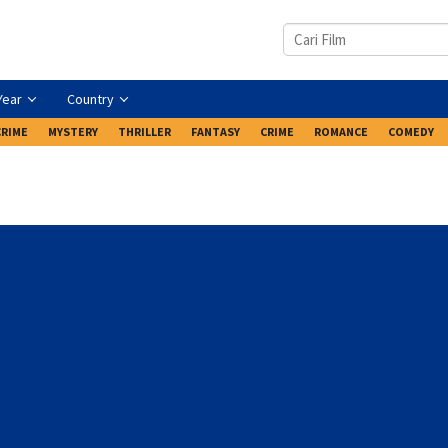
Year
Country
CRIME
MYSTERY
THRILLER
FANTASY
CRIME
ROMANCE
COMEDY