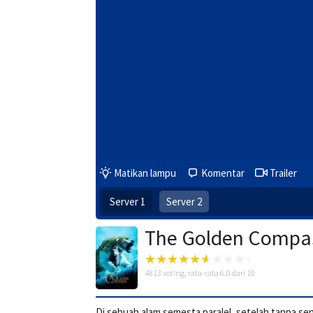
Matikan lampu
Komentar
Trailer
Server 1
Server 2
The Golden Compa
4813
voting, rata-rata
6.0
dari 10
Di sebuah alam semesta paralel, setelah tanpa s