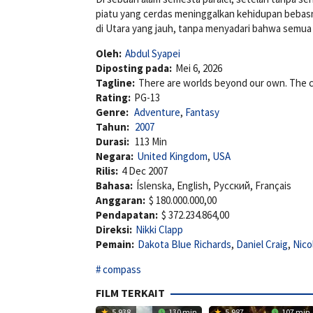
piatu yang cerdas meninggalkan kehidupan bebasny
di Utara yang jauh, tanpa menyadari bahwa semua 
Oleh:
Abdul Syapei
Diposting pada:
Mei 6, 2026
Tagline:
There are worlds beyond our own. The c
Rating:
PG-13
Genre:
Adventure
,
Fantasy
Tahun:
2007
Durasi:
113 Min
Negara:
United Kingdom
,
USA
Rilis:
4 Dec 2007
Bahasa:
Íslenska, English, Pусский, Français
Anggaran:
$ 180.000.000,00
Pendapatan:
$ 372.234.864,00
Direksi:
Nikki Clapp
Pemain:
Dakota Blue Richards
,
Daniel Craig
,
Nico
compass
FILM TERKAIT
5.938
130 min
5.987
107 min