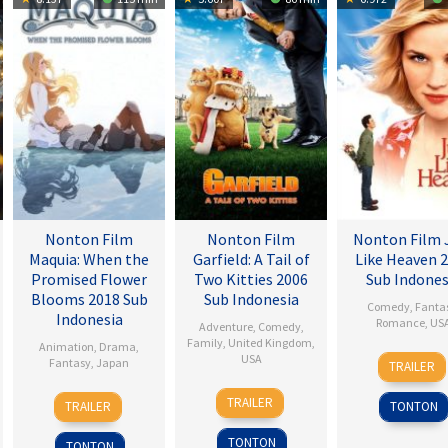
Nonton Film
Nonton Film
Nonton Film 
Maquia: When the
Garfield: A Tail of
Like Heaven 
Promised Flower
Two Kitties 2006
Sub Indones
Blooms 2018 Sub
Sub Indonesia
Comedy
,
Fanta
Indonesia
Romance
,
US
Adventure
,
Comedy
,
Family
,
United Kingdom
,
Animation
,
Drama
,
16
Mark
USA
Fantasy
,
Japan
TRAILER
Sep
Wate
15
Tim
24
Heo
2005
TRAILER
TRAILER
TONTON
Jun
Hill
Feb
Jong
2006
2018
TONTON
TONTON