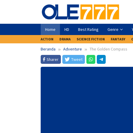
Loncat
ke
konten
Home
HD
Best Rating
Genre
ACTION
DRAMA
SCIENCE FICTION
FANTASY
Beranda
Adventure
The Golden Compass
Sharer
Tweet