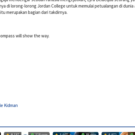
a di lorong-lorong Jordan College untuk memulai petualangan di dunia 
itu merupakan bagian dari takdirnya.
ompass will show the way.
le Kidman
8.137
115 min
5.607
86 min
6.972