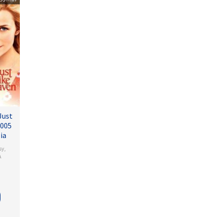
Just
2005
ia
sy
,
A
rs