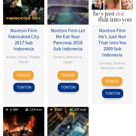
Nonton Film
Nonton Film Let
Nonton Film
Fabricated City
Me Eat Your
He’s Just Not
2017 Sub
Pancreas 2018
That Into You
Indonesia
Sub Indonesia
2009 Sub
Indonesia
Action
,
Crime
,
Thriller
,
Drama
,
Romance
,
Korea
Japan
Comedy
,
Drama
,
Romance
,
USA
9
Lee
28
Sho
TRAILER
TRAILER
6
Ken
Feb
Hu-
Jul
Tsukikawa
TRAILER
Feb
Kwapis
2017
bin
2017
TONTON
TONTON
2009
TONTON
6.989
129 min
5.987
107 min