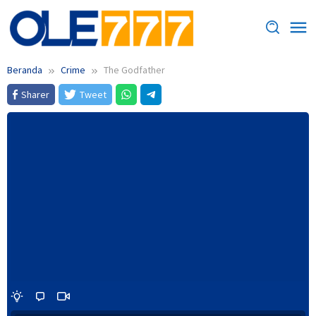
Loncat
ke
konten
Beranda
Crime
The Godfather
Sharer
Tweet