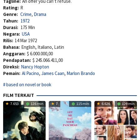
Tagline:
An offer you can’t refuse.
Rating:
R
Genre:
Crime
,
Drama
Tahun:
1972
Durasi:
175 Min
Negara:
USA
Rilis:
14 Mar 1972
Bahasa:
English, Italiano, Latin
Anggaran:
$ 6.000.000,00
Pendapatan:
$ 245.066.411,00
Direksi:
Nancy Hopton
Pemain:
Al Pacino
,
James Caan
,
Marlon Brando
based on novel or book
FILM TERKAIT
7.653
126 min
7
115 min
6.626
129 min