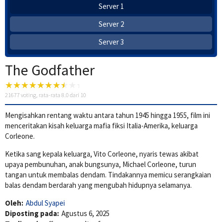
Server 1
Server 2
Server 3
The Godfather
21677
voting, rata-rata
8.0
dari 10
Mengisahkan rentang waktu antara tahun 1945 hingga 1955, film ini
menceritakan kisah keluarga mafia fiksi Italia-Amerika, keluarga
Corleone.
Ketika sang kepala keluarga, Vito Corleone, nyaris tewas akibat
upaya pembunuhan, anak bungsunya, Michael Corleone, turun
tangan untuk membalas dendam. Tindakannya memicu serangkaian
balas dendam berdarah yang mengubah hidupnya selamanya.
Oleh:
Abdul Syapei
Diposting pada:
Agustus 6, 2025