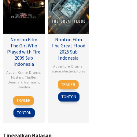
Nonton Film
Nonton Film
The Girl Who
The Great Flood
Played with Fire
2025 Sub
2009 Sub
Indonesia
Indonesia
Adventure
,
Drama
,
Science Fiction
,
Korea
Action
,
Crime
,
Drama
,
Mystery
,
Thriller
,
18
Kim
Denmark
,
Germany
,
TRAILER
Sweden
Sep
Byung-
2025
woo
TONTON
18
Daniel
TRAILER
Sep
Alfredson
2009
TONTON
Tinggalkan Balasan