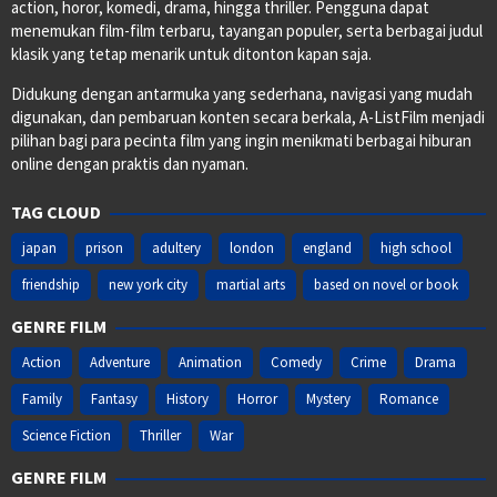
action, horor, komedi, drama, hingga thriller. Pengguna dapat
menemukan film-film terbaru, tayangan populer, serta berbagai judul
klasik yang tetap menarik untuk ditonton kapan saja.
Didukung dengan antarmuka yang sederhana, navigasi yang mudah
digunakan, dan pembaruan konten secara berkala, A-ListFilm menjadi
pilihan bagi para pecinta film yang ingin menikmati berbagai hiburan
online dengan praktis dan nyaman.
TAG CLOUD
japan
prison
adultery
london
england
high school
friendship
new york city
martial arts
based on novel or book
GENRE FILM
Action
Adventure
Animation
Comedy
Crime
Drama
Family
Fantasy
History
Horror
Mystery
Romance
Science Fiction
Thriller
War
GENRE FILM