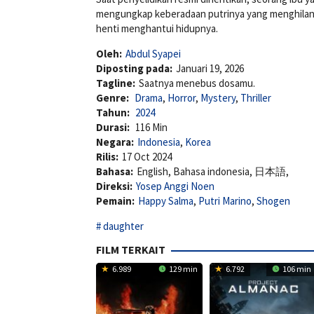
mengungkap keberadaan putrinya yang menghilang
henti menghantui hidupnya.
Oleh:
Abdul Syapei
Diposting pada:
Januari 19, 2026
Tagline:
Saatnya menebus dosamu.
Genre:
Drama
,
Horror
,
Mystery
,
Thriller
Tahun:
2024
Durasi:
116 Min
Negara:
Indonesia
,
Korea
Rilis:
17 Oct 2024
Bahasa:
English, Bahasa indonesia, 日本語,
Direksi:
Yosep Anggi Noen
Pemain:
Happy Salma
,
Putri Marino
,
Shogen
daughter
FILM TERKAIT
6.989
129 min
6.792
106 min