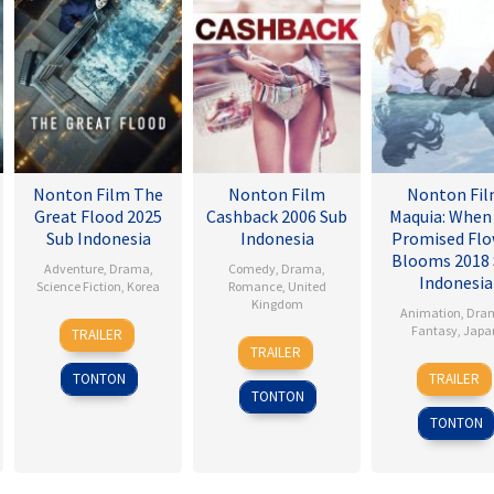
Nonton Film The
Nonton Film
Nonton Fi
Great Flood 2025
Cashback 2006 Sub
Maquia: When
Sub Indonesia
Indonesia
Promised Flo
Blooms 2018
Adventure
,
Drama
,
Comedy
,
Drama
,
Indonesia
Science Fiction
,
Korea
Romance
,
United
Kingdom
Animation
,
Dra
18
Kim
Fantasy
,
Japa
TRAILER
17
Sean
Sep
Byung-
TRAILER
Jan
Ellis
24
Heo
2025
woo
TONTON
TRAILER
2007
Feb
Jong
TONTON
2018
TONTON