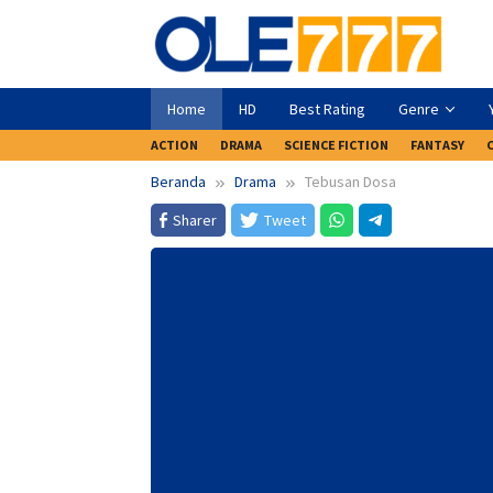
Loncat
ke
konten
Home
HD
Best Rating
Genre
ACTION
DRAMA
SCIENCE FICTION
FANTASY
Beranda
Drama
Tebusan Dosa
Sharer
Tweet