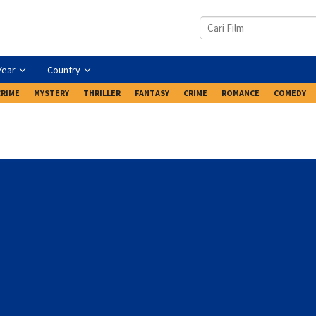
Year
Country
CRIME
MYSTERY
THRILLER
FANTASY
CRIME
ROMANCE
COMEDY