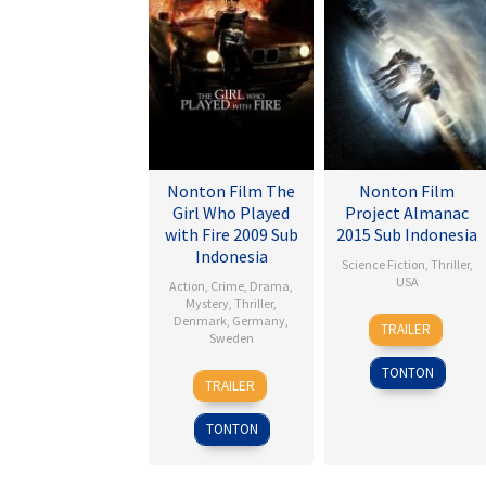
Nonton Film The
Nonton Film
Girl Who Played
Project Almanac
with Fire 2009 Sub
2015 Sub Indonesia
Indonesia
Science Fiction
,
Thriller
,
USA
Action
,
Crime
,
Drama
,
Mystery
,
Thriller
,
28
Dean
Denmark
,
Germany
,
TRAILER
Sweden
Jan
Israelite
2015
TONTON
18
Daniel
TRAILER
Sep
Alfredson
2009
TONTON