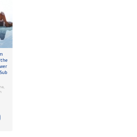
lm
 the
wer
 Sub
ma
,
n