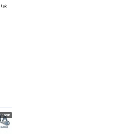
 tak
15 min