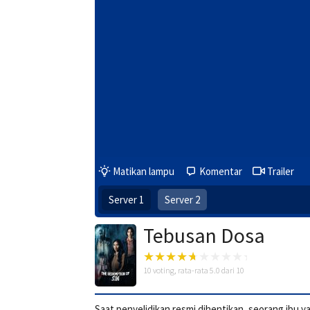
Matikan lampu
Komentar
Trailer
Server 1
Server 2
Tebusan Dosa
10
voting, rata-rata
5.0
dari 10
Saat penyelidikan resmi dihentikan, seorang ibu 