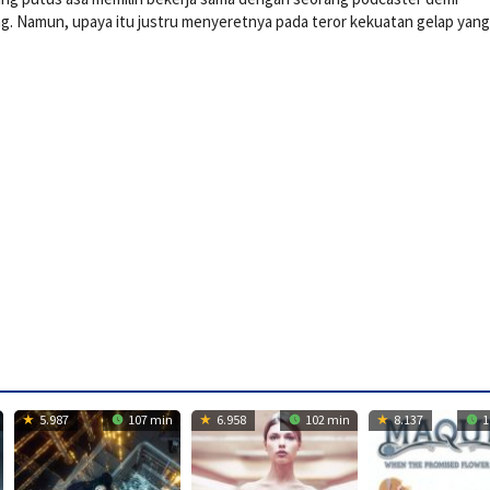
. Namun, upaya itu justru menyeretnya pada teror kekuatan gelap yang
5.987
107 min
6.958
102 min
8.137
1