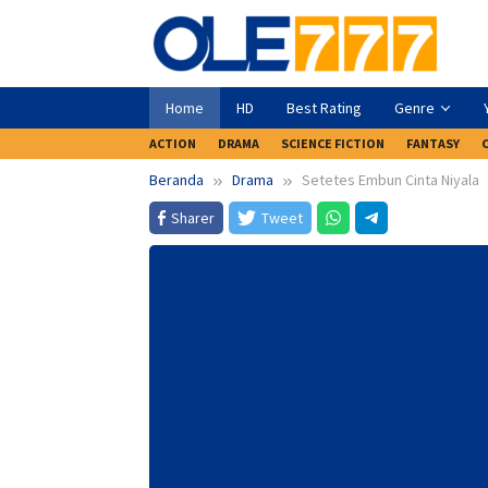
Loncat
ke
konten
Home
HD
Best Rating
Genre
ACTION
DRAMA
SCIENCE FICTION
FANTASY
Beranda
Drama
Setetes Embun Cinta Niyala
Sharer
Tweet