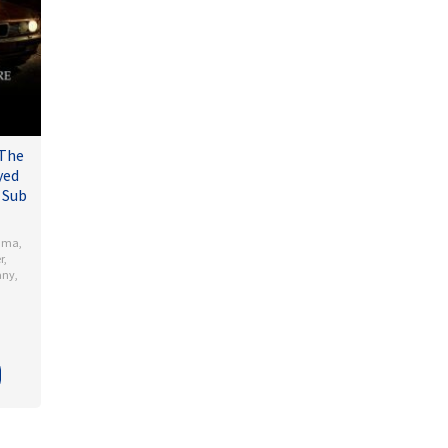
 The
yed
 Sub
ama
,
r
,
any
,
l
dson