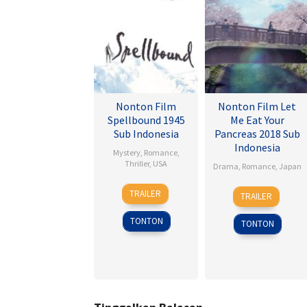
Nonton Film
Nonton Film Let
Spellbound 1945
Me Eat Your
Sub Indonesia
Pancreas 2018 Sub
Indonesia
Mystery
,
Romance
,
Thriller
,
USA
Drama
,
Romance
,
Japan
8
Alfred
28
Sho
TRAILER
TRAILER
Nov
Hitchcock
Jul
Tsukikawa
1945
2017
TONTON
TONTON