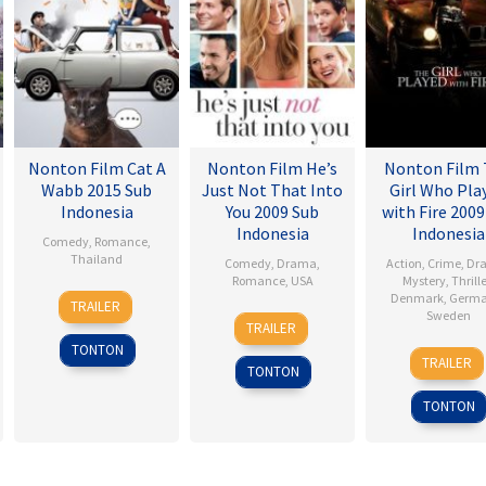
Nonton Film Cat A
Nonton Film He’s
Nonton Film
Wabb 2015 Sub
Just Not That Into
Girl Who Pla
Indonesia
You 2009 Sub
with Fire 2009
Indonesia
Indonesia
Comedy
,
Romance
,
Thailand
Comedy
,
Drama
,
Action
,
Crime
,
Dr
Romance
,
USA
Mystery
,
Thrille
4
Nareubadee
Denmark
,
Germ
TRAILER
6
Ken
Sweden
Mar
Wetchakam
TRAILER
Feb
Kwapis
2015
TONTON
18
Danie
2009
TRAILER
TONTON
Sep
Alfre
2009
TONTON