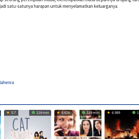
njadi satu-satunya harapan untuk menyelamatkan keluarganya.
Mahenra
5.7
114 min
6.626
129 min
6.989
1