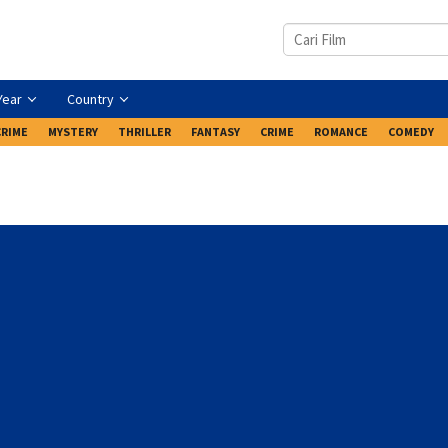
Year
Country
CRIME
MYSTERY
THRILLER
FANTASY
CRIME
ROMANCE
COMEDY