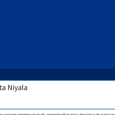
ta Niyala
up seorang perempuan muda, menempatkan masa depannya di ujung tand