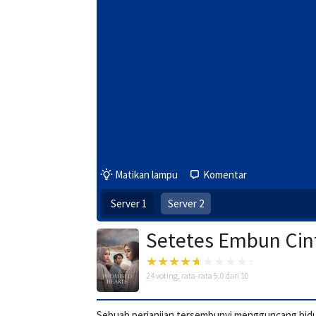
Matikan lampu
Komentar
Server 1
Server 2
Setetes Embun Cin
24
voting, rata-rata
5.0
dari 10
Sebuah perjanjian tersembunyi mengguncang hid