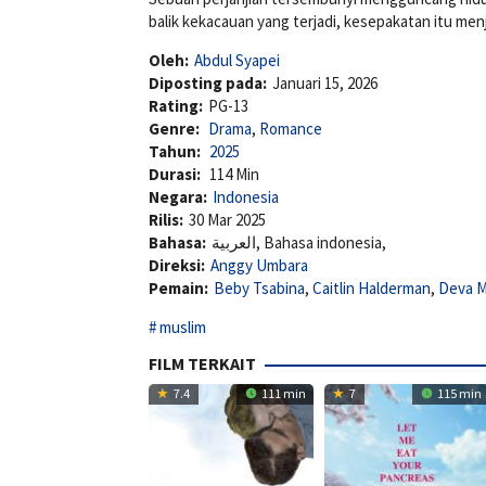
balik kekacauan yang terjadi, kesepakatan itu me
Oleh:
Abdul Syapei
Diposting pada:
Januari 15, 2026
Rating:
PG-13
Genre:
Drama
,
Romance
Tahun:
2025
Durasi:
114 Min
Negara:
Indonesia
Rilis:
30 Mar 2025
Bahasa:
العربية, Bahasa indonesia,
Direksi:
Anggy Umbara
Pemain:
Beby Tsabina
,
Caitlin Halderman
,
Deva 
muslim
FILM TERKAIT
7.4
111 min
7
115 min