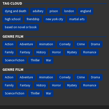
TAG CLOUD
dying and death
adultery
prison
london
england
high school
friendship
new york city
martial arts
based on novel or book
GENRE FILM
Action
Adventure
Animation
Comedy
Crime
Drama
Family
Fantasy
History
Horror
Mystery
Romance
Science Fiction
Thriller
War
GENRE FILM
Action
Adventure
Animation
Comedy
Crime
Drama
Family
Fantasy
History
Horror
Mystery
Romance
Science Fiction
Thriller
War