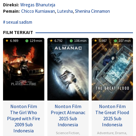
Direksi:
Wregas Bhanuteja
Pemain:
Chicco Kurniawan
,
Lutesha
,
Shenina Cinnamon
sexual sadism
FILM TERKAIT
6.989
129 min
6.792
106 min
5.987
107 min
Nonton Film
Nonton Film
Nonton Film
The Girl Who
Project Almanac
The Great Flood
Played with Fire
2015 Sub
2025 Sub
2009 Sub
Indonesia
Indonesia
Indonesia
Science Fiction
,
Adventure
,
Drama
,