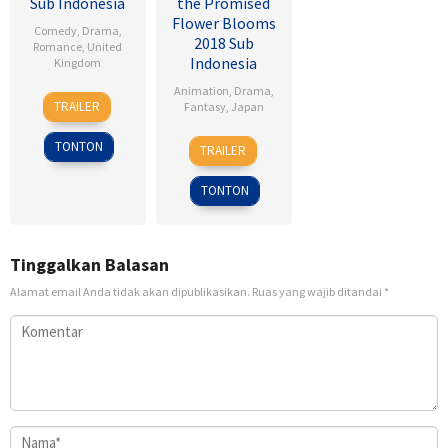
Sub Indonesia
the Promised
Flower Blooms
Comedy
,
Drama
,
2018 Sub
Romance
,
United
Indonesia
Kingdom
Animation
,
Drama
,
17
Sean
TRAILER
Fantasy
,
Japan
Jan
Ellis
2007
24
Heo
TONTON
TRAILER
Feb
Jong
2018
TONTON
Tinggalkan Balasan
Alamat email Anda tidak akan dipublikasikan.
Ruas yang wajib ditandai
*