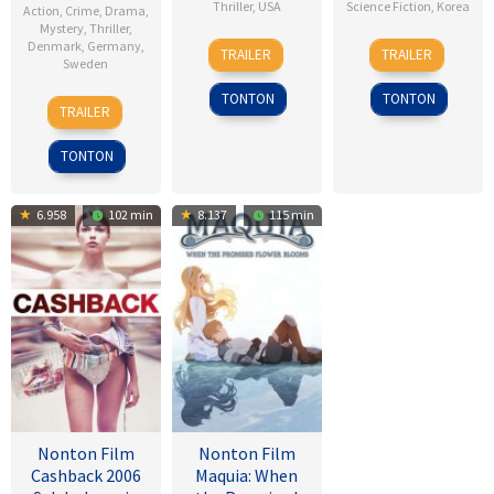
Thriller
,
USA
Science Fiction
,
Korea
Action
,
Crime
,
Drama
,
Mystery
,
Thriller
,
28
Dean
18
Kim
Denmark
,
Germany
,
TRAILER
TRAILER
Sweden
Jan
Israelite
Sep
Byung-
2015
2025
woo
TONTON
TONTON
18
Daniel
TRAILER
Sep
Alfredson
2009
TONTON
6.958
102 min
8.137
115 min
Nonton Film
Nonton Film
Cashback 2006
Maquia: When