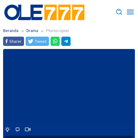
Loncat
ke
konten
Beranda
Drama
Photocopier
Sharer
Tweet