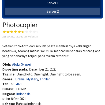
Server 1
Server 2
Photocopier
268
voting, rata-rata
6.0
dari 10
Setelah foto-foto dari sebuah pesta membuatnya kehilangan
beasiswa, seorang mahasiswi mulai mencari kebenaran tentang apa
yang sebenarnya terjadi pada malam tersebut.
Oleh:
Abdul Syapei
Diposting pada:
Desember 26, 2025
Tagline:
One photo. One night. One fight to be seen.
Genre:
Drama
,
Mystery
,
Thriller
Tahun:
2021
Durasi:
130 Min
Negara:
Indonesia
Rilis:
8 Oct 2021
Bahasa:
Bahasa indonesia