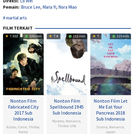
Direksi:
Lo Wei
Pemain:
Bruce Lee
,
Maria Yi
,
Nora Miao
martial arts
FILM TERKAIT
7.653
126 min
7.4
111 min
7
115 min
Nonton Film
Nonton Film
Nonton Film Let
Fabricated City
Spellbound 1945
Me Eat Your
2017 Sub
Sub Indonesia
Pancreas 2018
Indonesia
Sub Indonesia
Mystery
,
Romance
,
Thriller
,
USA
Action
,
Crime
,
Thriller
,
Drama
,
Romance
,
Korea
Japan