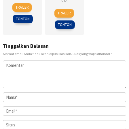
USA
28
Kevin
TRAILER
5
Ernie
Jul
Reynolds
TRAILER
Sep
Barbarash
1995
TONTON
2014
TONTON
Tinggalkan Balasan
Alamat email Anda tidak akan dipublikasikan.
Ruas yang wajib ditandai
*