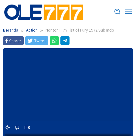
Loncat
ke
konten
Beranda
Action
Nonton Film Fist of Fury 1972 Sub Indo
Sharer
Tweet