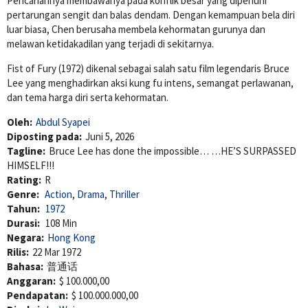
Pencariannya membawanya pada konflik besar yang dipenuhi
pertarungan sengit dan balas dendam. Dengan kemampuan bela diri
luar biasa, Chen berusaha membela kehormatan gurunya dan
melawan ketidakadilan yang terjadi di sekitarnya.
Fist of Fury (1972) dikenal sebagai salah satu film legendaris Bruce
Lee yang menghadirkan aksi kung fu intens, semangat perlawanan,
dan tema harga diri serta kehormatan.
Oleh:
Abdul Syapei
Diposting pada:
Juni 5, 2026
Tagline:
Bruce Lee has done the impossible… …HE’S SURPASSED
HIMSELF!!!
Rating:
R
Genre:
Action
,
Drama
,
Thriller
Tahun:
1972
Durasi:
108 Min
Negara:
Hong Kong
Rilis:
22 Mar 1972
Bahasa:
普通话
Anggaran:
$ 100.000,00
Pendapatan:
$ 100.000.000,00