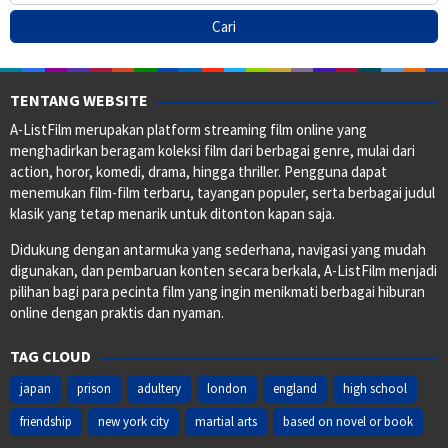
TENTANG WEBSITE
A-ListFilm merupakan platform streaming film online yang
menghadirkan beragam koleksi film dari berbagai genre, mulai dari
action, horor, komedi, drama, hingga thriller. Pengguna dapat
menemukan film-film terbaru, tayangan populer, serta berbagai judul
klasik yang tetap menarik untuk ditonton kapan saja.
Didukung dengan antarmuka yang sederhana, navigasi yang mudah
digunakan, dan pembaruan konten secara berkala, A-ListFilm menjadi
pilihan bagi para pecinta film yang ingin menikmati berbagai hiburan
online dengan praktis dan nyaman.
TAG CLOUD
japan
prison
adultery
london
england
high school
friendship
new york city
martial arts
based on novel or book