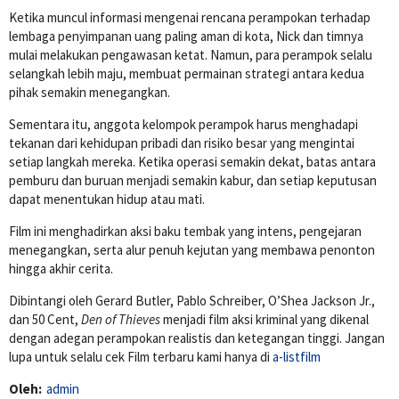
Ketika muncul informasi mengenai rencana perampokan terhadap
lembaga penyimpanan uang paling aman di kota, Nick dan timnya
mulai melakukan pengawasan ketat. Namun, para perampok selalu
selangkah lebih maju, membuat permainan strategi antara kedua
pihak semakin menegangkan.
Sementara itu, anggota kelompok perampok harus menghadapi
tekanan dari kehidupan pribadi dan risiko besar yang mengintai
setiap langkah mereka. Ketika operasi semakin dekat, batas antara
pemburu dan buruan menjadi semakin kabur, dan setiap keputusan
dapat menentukan hidup atau mati.
Film ini menghadirkan aksi baku tembak yang intens, pengejaran
menegangkan, serta alur penuh kejutan yang membawa penonton
hingga akhir cerita.
Dibintangi oleh
Gerard Butler
,
Pablo Schreiber
,
O’Shea Jackson Jr.
,
dan
50 Cent
,
Den of Thieves
menjadi film aksi kriminal yang dikenal
dengan adegan perampokan realistis dan ketegangan tinggi. Jangan
lupa untuk selalu cek Film terbaru kami hanya di
a-listfilm
Oleh:
admin