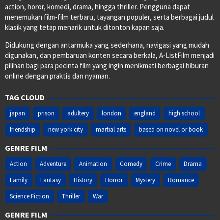
action, horor, komedi, drama, hingga thriller. Pengguna dapat
menemukan film-film terbaru, tayangan populer, serta berbagai judul
klasik yang tetap menarik untuk ditonton kapan saja.
Didukung dengan antarmuka yang sederhana, navigasi yang mudah
digunakan, dan pembaruan konten secara berkala, A-ListFilm menjadi
pilihan bagi para pecinta film yang ingin menikmati berbagai hiburan
online dengan praktis dan nyaman.
TAG CLOUD
japan
prison
adultery
london
england
high school
friendship
new york city
martial arts
based on novel or book
GENRE FILM
Action
Adventure
Animation
Comedy
Crime
Drama
Family
Fantasy
History
Horror
Mystery
Romance
Science Fiction
Thriller
War
GENRE FILM