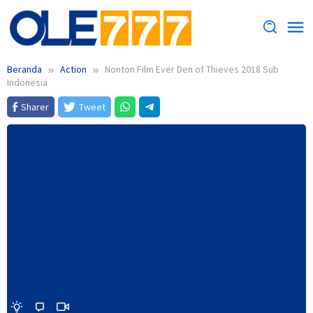
Loncat
ke
konten
Beranda
Action
Nonton Film Ever Den of Thieves 2018 Sub
Indonesia
Sharer
Tweet