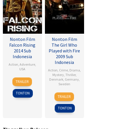
Nonton Film
Nonton Film
Falcon Rising
The Girl Who
2014 Sub
Played with Fire
Indonesia
2009 Sub
Indonesia
Action
,
Adventure
,
USA
Action
,
Crime
,
Drama
,
Mystery
,
Thriller
,
5
Ernie
Denmark
,
Germany
,
TRAILER
Sweden
Sep
Barbarash
2014
TONTON
18
Daniel
TRAILER
Sep
Alfredson
2009
TONTON