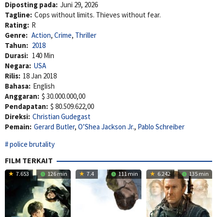
Diposting pada:
Juni 29, 2026
Tagline:
Cops without limits. Thieves without fear.
Rating:
R
Genre:
Action
,
Crime
,
Thriller
Tahun:
2018
Durasi:
140 Min
Negara:
USA
Rilis:
18 Jan 2018
Bahasa:
English
Anggaran:
$ 30.000.000,00
Pendapatan:
$ 80.509.622,00
Direksi:
Christian Gudegast
Pemain:
Gerard Butler
,
O’Shea Jackson Jr.
,
Pablo Schreiber
police brutality
FILM TERKAIT
7.653
126 min
7.4
111 min
6.242
135 min