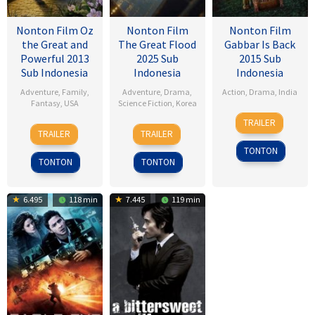
Nonton Film Oz
Nonton Film
Nonton Film
the Great and
The Great Flood
Gabbar Is Back
Powerful 2013
2025 Sub
2015 Sub
Sub Indonesia
Indonesia
Indonesia
Adventure
,
Family
,
Adventure
,
Drama
,
Action
,
Drama
,
India
Fantasy
,
USA
Science Fiction
,
Korea
1
Radha
TRAILER
7
Sam
18
Kim
May
Krishna
TRAILER
TRAILER
Mar
Raimi
Sep
Byung-
2015
Jagarlamudi
TONTON
2013
2025
woo
TONTON
TONTON
6.495
118 min
7.445
119 min