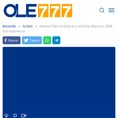
Loncat
ke
konten
Beranda
Action
Nonton Film An Empress and the Warriors 2008
Sub Indonesia
Sharer
Tweet