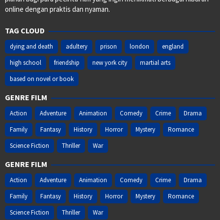
online dengan praktis dan nyaman.
TAG CLOUD
dying and death
adultery
prison
london
england
high school
friendship
new york city
martial arts
based on novel or book
GENRE FILM
Action
Adventure
Animation
Comedy
Crime
Drama
Family
Fantasy
History
Horror
Mystery
Romance
Science Fiction
Thriller
War
GENRE FILM
Action
Adventure
Animation
Comedy
Crime
Drama
Family
Fantasy
History
Horror
Mystery
Romance
Science Fiction
Thriller
War