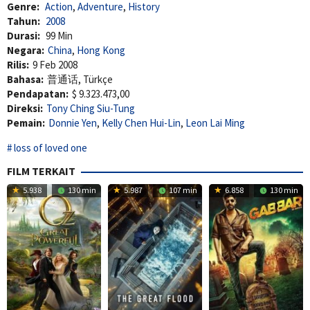
Genre:
Action
,
Adventure
,
History
Tahun:
2008
Durasi:
99 Min
Negara:
China
,
Hong Kong
Rilis:
9 Feb 2008
Bahasa:
普通话, Türkçe
Pendapatan:
$ 9.323.473,00
Direksi:
Tony Ching Siu-Tung
Pemain:
Donnie Yen
,
Kelly Chen Hui-Lin
,
Leon Lai Ming
loss of loved one
FILM TERKAIT
5.938
130 min
5.987
107 min
6.858
130 min