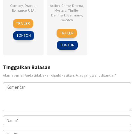
Comedy
,
Drama
,
Action
,
Crime
,
Drama
,
Romance
,
USA
Mystery
,
Thriller
,
Denmark
,
Germany
,
6
Ken
Sweden
TRAILER
Feb
Kwapis
18
Daniel
2009
TRAILER
TONTON
Sep
Alfredson
2009
TONTON
Tinggalkan Balasan
Alamat email Anda tidak akan dipublikasikan.
Ruas yang wajib ditandai
*