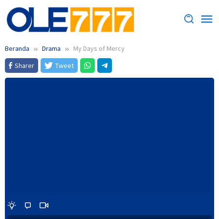
Loncat
ke
konten
Beranda
Drama
My Days of Mercy
Sharer
Tweet