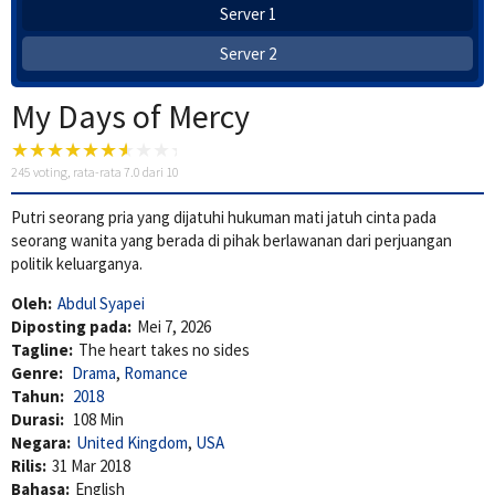
Server 1
Server 2
My Days of Mercy
245
voting, rata-rata
7.0
dari 10
Putri seorang pria yang dijatuhi hukuman mati jatuh cinta pada
seorang wanita yang berada di pihak berlawanan dari perjuangan
politik keluarganya.
Oleh:
Abdul Syapei
Diposting pada:
Mei 7, 2026
Tagline:
The heart takes no sides
Genre:
Drama
,
Romance
Tahun:
2018
Durasi:
108 Min
Negara:
United Kingdom
,
USA
Rilis:
31 Mar 2018
Bahasa:
English