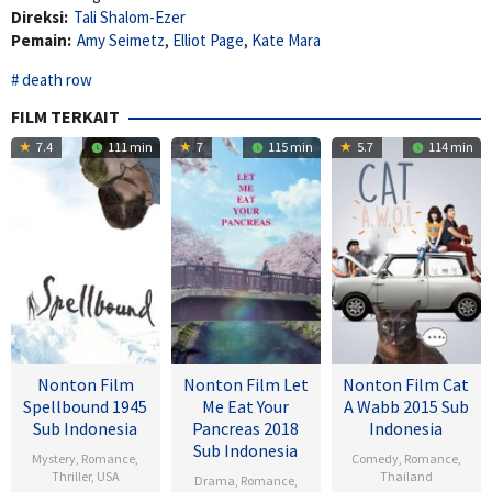
Direksi:
Tali Shalom-Ezer
Pemain:
Amy Seimetz
,
Elliot Page
,
Kate Mara
death row
FILM TERKAIT
7.4
111 min
7
115 min
5.7
114 min
Nonton Film
Nonton Film Let
Nonton Film Cat
Spellbound 1945
Me Eat Your
A Wabb 2015 Sub
Sub Indonesia
Pancreas 2018
Indonesia
Sub Indonesia
Mystery
,
Romance
,
Comedy
,
Romance
,
Thriller
,
USA
Thailand
Drama
,
Romance
,