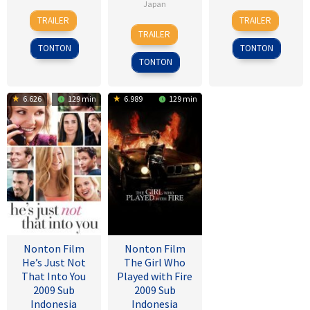
Japan
8
Alfred
4
Nareubadee
TRAILER
TRAILER
28
Sho
Nov
Hitchcock
Mar
Wetchakam
TRAILER
Jul
Tsukikawa
1945
2015
TONTON
TONTON
2017
TONTON
6.626
129 min
6.989
129 min
Nonton Film
Nonton Film
He’s Just Not
The Girl Who
That Into You
Played with Fire
2009 Sub
2009 Sub
Indonesia
Indonesia