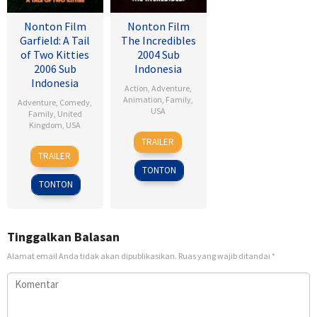
Nonton Film
Nonton Film
Garfield: A Tail
The Incredibles
of Two Kitties
2004 Sub
2006 Sub
Indonesia
Indonesia
Action
,
Adventure
,
Animation
,
Family
,
Adventure
,
Comedy
,
USA
Family
,
United
Kingdom
,
USA
27
Brad
TRAILER
15
Tim
Oct
Bird
TRAILER
Jun
Hill
2004
TONTON
2006
TONTON
Tinggalkan Balasan
Alamat email Anda tidak akan dipublikasikan.
Ruas yang wajib ditandai
*