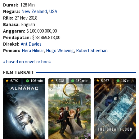
Durasi:
128 Min
Negara:
New Zealand
,
USA
Rilis:
27 Nov 2018
Bahasa:
English
Anggaran:
$ 100.000.000,00
Pendapatan:
$ 83.869.818,00
Direksi:
Ant Davies
Pemain:
Hera Hilmar
,
Hugo Weaving
,
Robert Sheehan
based on novel or book
FILM TERKAIT
6.792
106 min
5.938
130 min
5.987
107 min