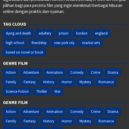
pilihan bagi para pecinta film yang ingin menikmati berbagai hiburan
online dengan praktis dan nyaman.
TAG CLOUD
dying and death
adultery
prison
london
england
high school
friendship
new york city
martial arts
based on novel or book
GENRE FILM
Action
Adventure
Animation
Comedy
Crime
Drama
Family
Fantasy
History
Horror
Mystery
Romance
Science Fiction
Thriller
War
GENRE FILM
Action
Adventure
Animation
Comedy
Crime
Drama
Family
Fantasy
History
Horror
Mystery
Romance