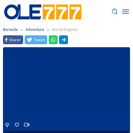
Loncat
ke
konten
Beranda
Adventure
Mortal Engines
Sharer
Tweet