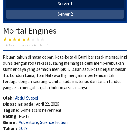
Server 1
Server 2
Mortal Engines
5063
voting, rata-rata
6.0
dari 10
Ribuan tahun di masa depan, kota-kota di Bumi bergerak mengelilingi
dunia dengan roda raksasa, saling memangsa demi memperebutkan
sumber daya yang semakin menipis. Di salah satu kota berjalan besar
itu, London Lama, Tom Natsworthy mengalami pertemuan tak
terduga dengan seorang wanita muda misterius dari tanah tandus
yang akan mengubah jalan hidupnya selamanya.
Oleh:
Abdul Syapei
Diposting pada:
April 22, 2026
Tagline:
Some scars never heal
Rating:
PG-13
Genre:
Adventure
,
Science Fiction
Tahun:
2018