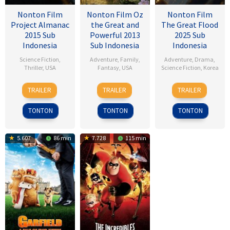
Nonton Film
Nonton Film Oz
Nonton Film
Project Almanac
the Great and
The Great Flood
2015 Sub
Powerful 2013
2025 Sub
Indonesia
Sub Indonesia
Indonesia
Science Fiction
,
Adventure
,
Family
,
Adventure
,
Drama
,
Thriller
,
USA
Fantasy
,
USA
Science Fiction
,
Korea
28
Dean
7
Sam
18
Kim
TRAILER
TRAILER
TRAILER
Jan
Israelite
Mar
Raimi
Sep
Byung-
2015
2013
2025
woo
TONTON
TONTON
TONTON
5.607
86 min
7.728
115 min