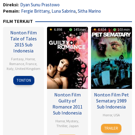
Direksi:
Dyan Sunu Prastowo
Pemain:
Fergie Brittany
,
Luna Sabrina
,
Sitha Marino
FILM TERKAIT
6.898
145 min
6.654
103 min
Nonton Film
Tale of Tales
2015 Sub
Indonesia
Fantasy
,
Horror
,
Romance
,
France
,
Italy
,
United Kingdom
Matteo
TONTON
Garrone
Nonton Film
Nonton Film Pet
Guilty of
Sematary 1989
Romance 2011
Sub Indonesia
Sub Indonesia
Horror
,
USA
Horror
,
Mystery
,
21
Mary
Thriller
,
Japan
TRAILER
Apr
Lambert