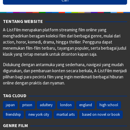
TENTANG WEBSITE
A-ListFilm merupakan platform streaming film online yang
menghadirkan beragam koleksi film dari berbagai genre, mulai dari
action, horor, komedi, drama, hingga thriller. Pengguna dapat
menemukan film-film terbaru, tayangan populer, serta berbagai judul
klasik yang tetap menarik untuk ditonton kapan saja.
Didukung dengan antarmuka yang sederhana, navigasi yang mudah
digunakan, dan pembaruan konten secara berkala, A-ListFilm menjadi
pilihan bagi para pecinta film yang ingin menikmati berbagai hiburan
online dengan praktis dan nyaman.
TAG CLOUD
japan
prison
adultery
london
england
high school
friendship
new york city
martial arts
based on novel or book
GENRE FILM