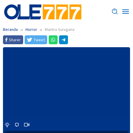
Loncat
ke
konten
Beranda
Horror
Mantra Surugana
Sharer
Tweet