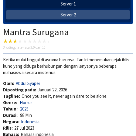
Server 1
Server 2
Mantra Surugana
3
voting, rata-rata
3.0
dari 10
Ketika mulai tinggal di asrama barunya, Tantri menemukan jejak iblis
kuno yang diduga berhubungan dengan lenyapnya beberapa
mahasiswa secara misterius.
Oleh:
Abdul Syapei
Diposting pada:
Januari 22, 2026
Tagline:
Once you see it, never again dare to be alone.
Genre:
Horror
Tahun:
2023
Durasi:
98 Min
Negara:
Indonesia
Rilis:
27 Jul 2023
Bahasa:
Bahasa indonesia