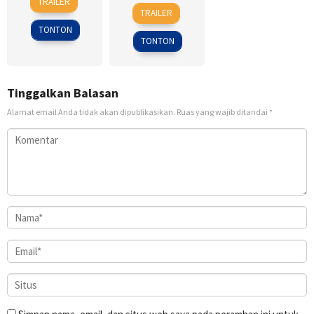
TRAILER
3
Vincenzo
Dec
Damoiseaux
TRAILER
Jun
Natali
2019
TONTON
2010
TONTON
Tinggalkan Balasan
Alamat email Anda tidak akan dipublikasikan.
Ruas yang wajib ditandai
*