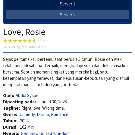
Server 1
Server 2
Love, Rosie
6431
voting, rata-rata
7.0
dari 10
Sejak pertama kali bertemu saat berusia 5 tahun, Rosie dan Alex
telah menjadi sahabat terbaik, menghadapi suka dan duka masa kecil
bersama. Sebuah momen singkat yang mereka bagi, satu
kesempatan yang terlewat, dan keputusan-keputusan yang diambil
mengarah pada jalur hidup yang berbeda.
Oleh:
Abdul Syapei
Diposting pada:
Januari 30, 2026
Tagline:
Right love. Wrong time.
Genre:
Comedy
,
Drama
,
Romance
Tahun:
2014
Durasi:
102 Min
Negara:
Germany
,
United Kingdom