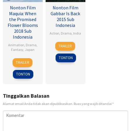
Nonton Film
Nonton Film
Maquia: When
Gabbar Is Back
the Promised
2015 Sub
Flower Blooms
Indonesia
2018 Sub
Action
,
Drama
,
India
Indonesia
1
Radha
Animation
,
Drama
,
TRAILER
May
Krishna
Fantasy
,
Japan
2015
Jagarlamudi
TONTON
24
Heo
TRAILER
Feb
Jong
2018
TONTON
Tinggalkan Balasan
Alamat email Anda tidak akan dipublikasikan.
Ruas yang wajib ditandai
*