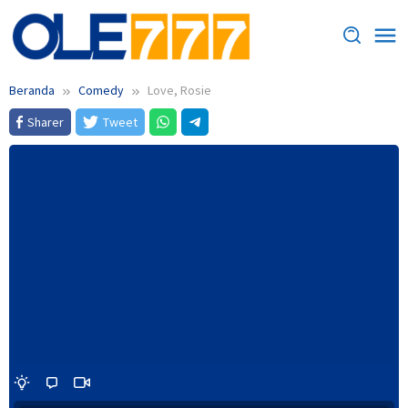
Loncat
ke
konten
Beranda
Comedy
Love, Rosie
Sharer
Tweet