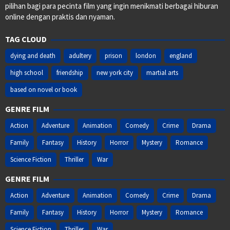
pilihan bagi para pecinta film yang ingin menikmati berbagai hiburan
online dengan praktis dan nyaman.
TAG CLOUD
dying and death
adultery
prison
london
england
high school
friendship
new york city
martial arts
based on novel or book
GENRE FILM
Action
Adventure
Animation
Comedy
Crime
Drama
Family
Fantasy
History
Horror
Mystery
Romance
Science Fiction
Thriller
War
GENRE FILM
Action
Adventure
Animation
Comedy
Crime
Drama
Family
Fantasy
History
Horror
Mystery
Romance
Science Fiction
Thriller
War