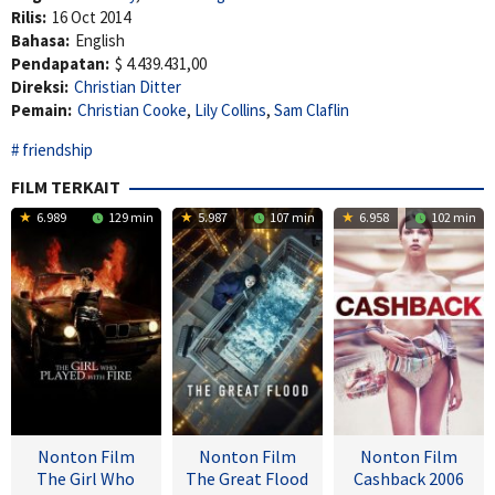
Rilis:
16 Oct 2014
Bahasa:
English
Pendapatan:
$ 4.439.431,00
Direksi:
Christian Ditter
Pemain:
Christian Cooke
,
Lily Collins
,
Sam Claflin
friendship
FILM TERKAIT
6.989
129 min
5.987
107 min
6.958
102 min
Nonton Film
Nonton Film
Nonton Film
The Girl Who
The Great Flood
Cashback 2006