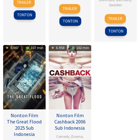
TRAILER
6
Ken
Sweden
Jul
Tsukikawa
TRAILER
Feb
Kwapis
2017
TONTON
18
Daniel
2009
TRAILER
TONTON
Sep
Alfredson
2009
TONTON
5.987
107 min
6.958
102 min
Nonton Film
Nonton Film
The Great Flood
Cashback 2006
2025 Sub
Sub Indonesia
Indonesia
Comedy
,
Drama
,