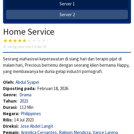
Server 1
Server 2
Home Service
16
voting, rata-rata
5.0
dari 10
Seorang mahasiswi keperawatan di siang hari dan terapis pijat di
malam hari, Precious bertemu dengan seorang klien bernama Happy,
yang membawanya ke dunia gelap industri pornografi.
Oleh:
Abdul Syapei
Diposting pada:
Februari 18, 2026
Genre:
Drama
Tahun:
2023
Durasi:
112 Min
Negara:
Philippines
Rilis:
14 Jul 2023
Direksi:
Jose Abdel Langit
Pemain:
Angelica Cervantes
,
Ralmon Mendoza
,
Vance Larena