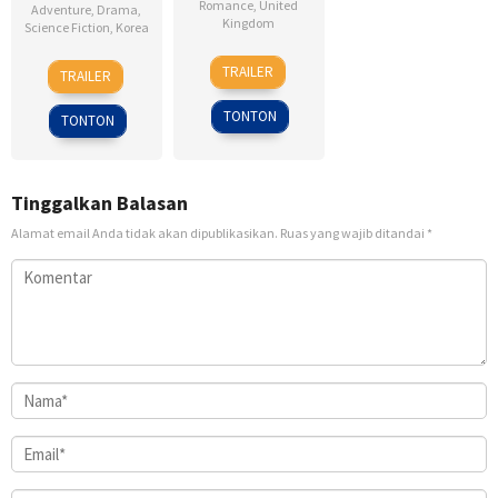
Romance
,
United
Adventure
,
Drama
,
Kingdom
Science Fiction
,
Korea
17
Sean
18
Kim
TRAILER
TRAILER
Jan
Ellis
Sep
Byung-
2007
2025
woo
TONTON
TONTON
Tinggalkan Balasan
Alamat email Anda tidak akan dipublikasikan.
Ruas yang wajib ditandai
*