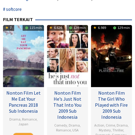
softcore
FILM TERKAIT
7
115 min
6.626
129 min
6.989
129 min
Nonton Film Let
Nonton Film
Nonton Film
Me Eat Your
He’s Just Not
The Girl Who
Pancreas 2018
That Into You
Played with Fire
Sub Indonesia
2009 Sub
2009 Sub
Indonesia
Indonesia
Drama
,
Romance
,
Japan
Comedy
,
Drama
,
Action
,
Crime
,
Drama
,
Romance
,
USA
Mystery
,
Thriller
,
28
Sho
Denmark
,
Germany
,