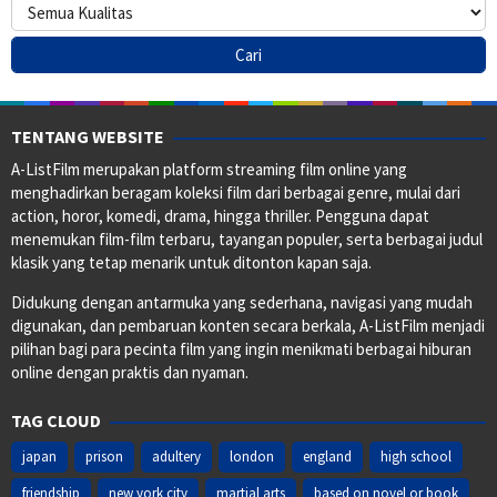
TENTANG WEBSITE
A-ListFilm merupakan platform streaming film online yang
menghadirkan beragam koleksi film dari berbagai genre, mulai dari
action, horor, komedi, drama, hingga thriller. Pengguna dapat
menemukan film-film terbaru, tayangan populer, serta berbagai judul
klasik yang tetap menarik untuk ditonton kapan saja.
Didukung dengan antarmuka yang sederhana, navigasi yang mudah
digunakan, dan pembaruan konten secara berkala, A-ListFilm menjadi
pilihan bagi para pecinta film yang ingin menikmati berbagai hiburan
online dengan praktis dan nyaman.
TAG CLOUD
japan
prison
adultery
london
england
high school
friendship
new york city
martial arts
based on novel or book