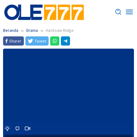
Loncat
ke
konten
Beranda
Drama
Hacksaw Ridge
Sharer
Tweet