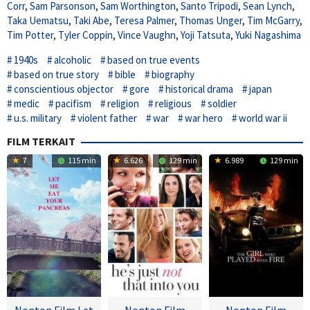
Corr
,
Sam Parsonson
,
Sam Worthington
,
Santo Tripodi
,
Sean Lynch
,
Taka Uematsu
,
Taki Abe
,
Teresa Palmer
,
Thomas Unger
,
Tim McGarry
,
Tim Potter
,
Tyler Coppin
,
Vince Vaughn
,
Yoji Tatsuta
,
Yuki Nagashima
1940s
alcoholic
based on true events
based on true story
bible
biography
conscientious objector
gore
historical drama
japan
medic
pacifism
religion
religious
soldier
u.s. military
violent father
war
war hero
world war ii
FILM TERKAIT
7
115 min
6.626
129 min
6.989
129 min