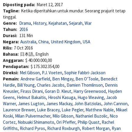
Diposting pada:
Maret 12, 2017
Tagline:
Ketika diperitahkan untuk mundur. Seorang prajurit tetap
tinggal.
Genre:
Drama
,
History
,
Kejahatan
,
Sejarah
,
War
Tahun:
2016
Durasi:
131 Min
Negara:
Australia
,
China
,
United Kingdom
,
USA
Rilis:
7 Oct 2016
Bahasa:
日本語, English
Anggaran:
$ 40.000.000,00
Pendapatan:
$ 175.302.354,00
Direksi:
Mel Gibson
,
P.J. Voeten
,
Sophie Fabbri-Jackson
Pemain:
Andrew Garfield
,
Ben Mingay
,
Ben O’Toole
,
Benedict
Hardie
,
Bill Young
,
Charles Jacobs
,
Damien Thomlinson
,
Dennis
Kreusler
,
Firass Dirani
,
Goran D. Kleut
,
Harry Greenwood
,
Hayden
Geens
,
Helmut Bakaitis
,
Hiroshi Kasuga
,
Hugo Weaving
,
Jacob
Warner
,
James Lugton
,
James Mackay
,
John Batziolas
,
John Cannon
,
Laurence Brewer
,
Luke Bracey
,
Luke Pegler
,
Matthew Nable
,
Mikael
Koski
,
Milan Pulvermacher
,
Milo Gibson
,
Nathaniel Buzolic
,
Nico
Cortez
,
Nobuaki Shimamoto
,
Ori Pfeffer
,
Philip Quast
,
Rachel
Griffiths
,
Richard Pyros
,
Richard Roxburgh
,
Robert Morgan
,
Ryan