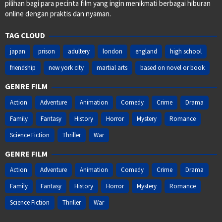
pilihan bagi para pecinta film yang ingin menikmati berbagai hiburan
online dengan praktis dan nyaman.
TAG CLOUD
japan
prison
adultery
london
england
high school
friendship
new york city
martial arts
based on novel or book
GENRE FILM
Action
Adventure
Animation
Comedy
Crime
Drama
Family
Fantasy
History
Horror
Mystery
Romance
Science Fiction
Thriller
War
GENRE FILM
Action
Adventure
Animation
Comedy
Crime
Drama
Family
Fantasy
History
Horror
Mystery
Romance
Science Fiction
Thriller
War