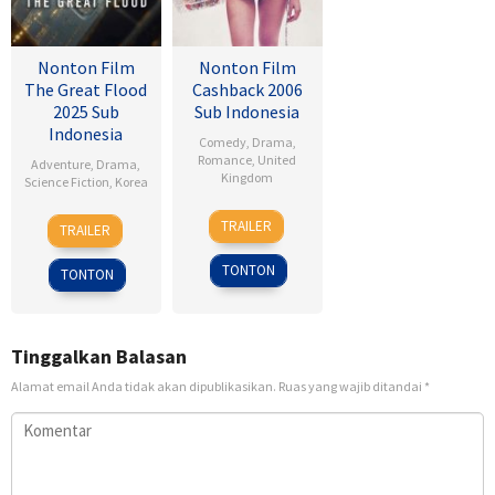
Nonton Film
Nonton Film
The Great Flood
Cashback 2006
2025 Sub
Sub Indonesia
Indonesia
Comedy
,
Drama
,
Romance
,
United
Adventure
,
Drama
,
Kingdom
Science Fiction
,
Korea
17
Sean
18
Kim
TRAILER
TRAILER
Jan
Ellis
Sep
Byung-
2007
2025
woo
TONTON
TONTON
Tinggalkan Balasan
Alamat email Anda tidak akan dipublikasikan.
Ruas yang wajib ditandai
*