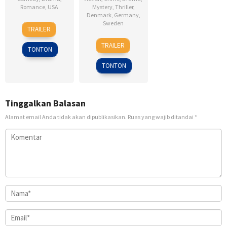
Romance
,
USA
Mystery
,
Thriller
,
Denmark
,
Germany
,
6
Ken
Sweden
TRAILER
Feb
Kwapis
18
Daniel
2009
TRAILER
TONTON
Sep
Alfredson
2009
TONTON
Tinggalkan Balasan
Alamat email Anda tidak akan dipublikasikan.
Ruas yang wajib ditandai
*