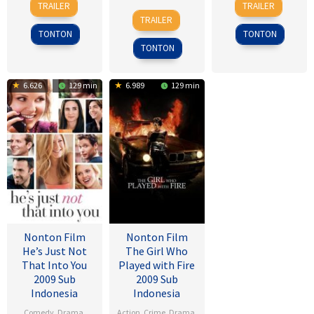
TRAILER
TRAILER
28
Sho
Nov
Hitchcock
Mar
Wetchakam
TRAILER
Jul
Tsukikawa
1945
2015
TONTON
TONTON
2017
TONTON
6.626
129 min
6.989
129 min
Nonton Film
Nonton Film
He’s Just Not
The Girl Who
That Into You
Played with Fire
2009 Sub
2009 Sub
Indonesia
Indonesia
Comedy
,
Drama
,
Action
,
Crime
,
Drama
,