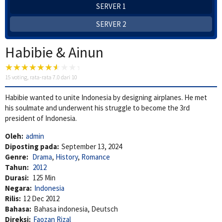
SERVER 1
SERVER 2
Habibie & Ainun
15
voting, rata-rata
7.0
dari 10
Habibie wanted to unite Indonesia by designing airplanes. He met
his soulmate and underwent his struggle to become the 3rd
president of Indonesia.
Oleh:
admin
Diposting pada:
September 13, 2024
Genre:
Drama
,
History
,
Romance
Tahun:
2012
Durasi:
125 Min
Negara:
Indonesia
Rilis:
12 Dec 2012
Bahasa:
Bahasa indonesia, Deutsch
Direksi:
Faozan Rizal