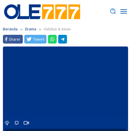
Loncat
ke
konten
Beranda
Drama
Habibie & Ainun
Sharer
Tweet