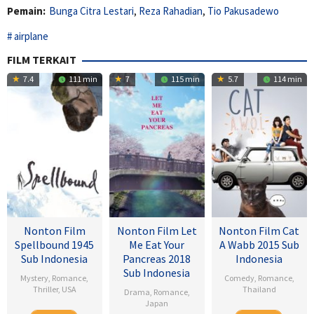
Pemain:
Bunga Citra Lestari
,
Reza Rahadian
,
Tio Pakusadewo
airplane
FILM TERKAIT
7.4
111 min
7
115 min
5.7
114 min
Nonton Film
Nonton Film Let
Nonton Film Cat
Spellbound 1945
Me Eat Your
A Wabb 2015 Sub
Sub Indonesia
Pancreas 2018
Indonesia
Sub Indonesia
Mystery
,
Romance
,
Comedy
,
Romance
,
Thriller
,
USA
Thailand
Drama
,
Romance
,
Japan
8
Alfred
4
Nareubadee