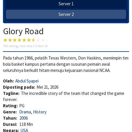
Server 1
Server 2
Glory Road
795
voting, rata-rata
7.0
dari 10
Pada tahun 1966, pelatih Texas Western, Don Haskins, memimpin tim
bola basket kampus pertama dengan susunan pemain awal
seluruhnya berkulit hitam menuju kejuaraan nasional NCAA.
Oleh:
Abdul Syapei
Diposting pada:
Mei 21, 2026
Tagline:
The incredible story of the team that changed the game
forever.
Rating:
PG
Genre:
Drama
,
History
Tahun:
2006
Durasi:
118 Min
Negara:
USA