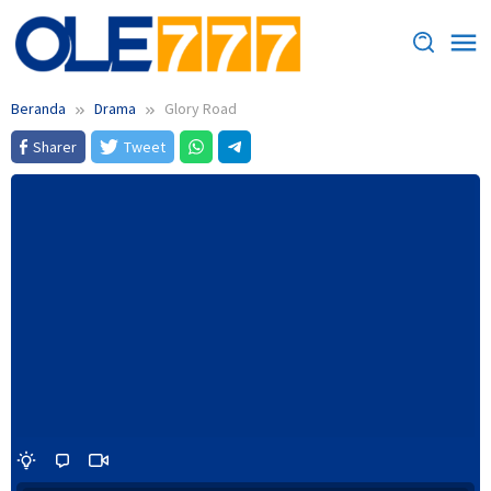
Loncat
ke
konten
Beranda
Drama
Glory Road
Sharer
Tweet