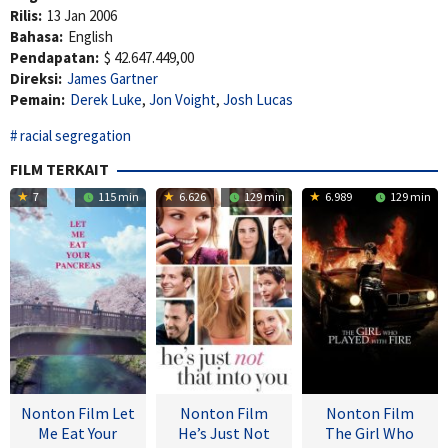
Rilis:
13 Jan 2006
Bahasa:
English
Pendapatan:
$ 42.647.449,00
Direksi:
James Gartner
Pemain:
Derek Luke
,
Jon Voight
,
Josh Lucas
racial segregation
FILM TERKAIT
7
115 min
6.626
129 min
6.989
129 min
Nonton Film Let
Nonton Film
Nonton Film
Me Eat Your
He’s Just Not
The Girl Who