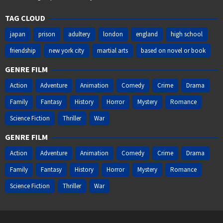
TAG CLOUD
japan
prison
adultery
london
england
high school
friendship
new york city
martial arts
based on novel or book
GENRE FILM
Action
Adventure
Animation
Comedy
Crime
Drama
Family
Fantasy
History
Horror
Mystery
Romance
Science Fiction
Thriller
War
GENRE FILM
Action
Adventure
Animation
Comedy
Crime
Drama
Family
Fantasy
History
Horror
Mystery
Romance
Science Fiction
Thriller
War