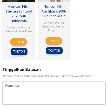
Nonton Film
Nonton Film
The Great Flood
Cashback 2006
2025 Sub
Sub Indonesia
Indonesia
Comedy
,
Drama
,
Romance
,
United
Adventure
,
Drama
,
Kingdom
Science Fiction
,
Korea
17
Sean
18
Kim
TRAILER
TRAILER
Jan
Ellis
Sep
Byung-
2007
2025
woo
TONTON
TONTON
Tinggalkan Balasan
Alamat email Anda tidak akan dipublikasikan.
Ruas yang wajib ditandai
*