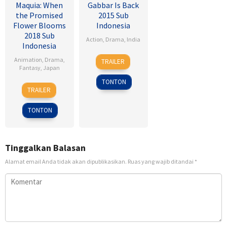
Maquia: When
Gabbar Is Back
the Promised
2015 Sub
Flower Blooms
Indonesia
2018 Sub
Action
,
Drama
,
India
Indonesia
1
Radha
Animation
,
Drama
,
TRAILER
May
Krishna
Fantasy
,
Japan
2015
Jagarlamudi
TONTON
24
Heo
TRAILER
Feb
Jong
2018
TONTON
Tinggalkan Balasan
Alamat email Anda tidak akan dipublikasikan.
Ruas yang wajib ditandai
*