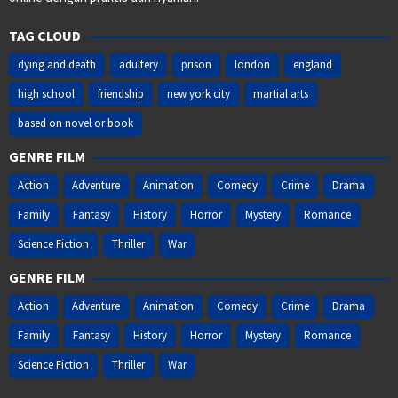
TAG CLOUD
dying and death
adultery
prison
london
england
high school
friendship
new york city
martial arts
based on novel or book
GENRE FILM
Action
Adventure
Animation
Comedy
Crime
Drama
Family
Fantasy
History
Horror
Mystery
Romance
Science Fiction
Thriller
War
GENRE FILM
Action
Adventure
Animation
Comedy
Crime
Drama
Family
Fantasy
History
Horror
Mystery
Romance
Science Fiction
Thriller
War