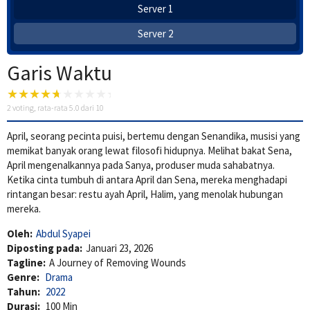
Server 1
Server 2
Garis Waktu
2
voting, rata-rata
5.0
dari 10
April, seorang pecinta puisi, bertemu dengan Senandika, musisi yang
memikat banyak orang lewat filosofi hidupnya. Melihat bakat Sena,
April mengenalkannya pada Sanya, produser muda sahabatnya.
Ketika cinta tumbuh di antara April dan Sena, mereka menghadapi
rintangan besar: restu ayah April, Halim, yang menolak hubungan
mereka.
Oleh:
Abdul Syapei
Diposting pada:
Januari 23, 2026
Tagline:
A Journey of Removing Wounds
Genre:
Drama
Tahun:
2022
Durasi:
100 Min