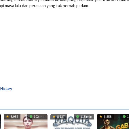
pi masa lalu dan perasaan yang tak pernah padam.
 Hickey
6.958
102 min
8.137
115 min
6.858
1