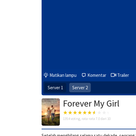
Matikan lampu
Komentar
Trailer
Server 1
Server 2
Forever My Girl
1354
voting, rata-rata
7.0
dari 10
Setelah menghilang selama satu dekade, seorang