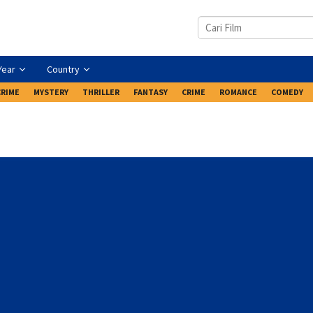
Year
Country
CRIME
MYSTERY
THRILLER
FANTASY
CRIME
ROMANCE
COMEDY