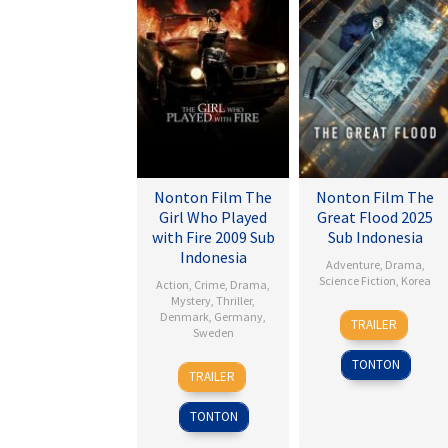
Nonton Film The
Nonton Film The
Girl Who Played
Great Flood 2025
with Fire 2009 Sub
Sub Indonesia
Indonesia
Adventure
,
Drama
,
Science Fiction
,
Korea
Action
,
Crime
,
Drama
,
Mystery
,
Thriller
,
18
Kim
Denmark
,
Germany
,
TRAILER
Sweden
Sep
Byung-
2025
woo
TONTON
18
Daniel
TRAILER
Sep
Alfredson
2009
TONTON