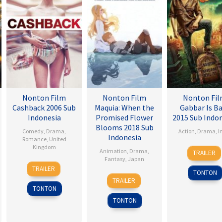
Nonton Film
Nonton Film
Nonton Fi
Cashback 2006 Sub
Maquia: When the
Gabbar Is B
Indonesia
Promised Flower
2015 Sub Indo
Blooms 2018 Sub
Comedy
,
Drama
,
Action
,
Drama
,
I
Indonesia
Romance
,
United
Kingdom
1
Radh
Animation
,
Drama
,
TRAILER
May
Krish
Fantasy
,
Japan
17
Sean
2015
Jagar
TRAILER
TONTON
Jan
Ellis
24
Heo
TRAILER
2007
Feb
Jong
TONTON
2018
TONTON