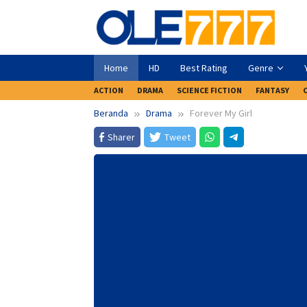
Loncat
ke
konten
Home
HD
Best Rating
Genre
ACTION
DRAMA
SCIENCE FICTION
FANTASY
Beranda
Drama
Forever My Girl
Sharer
Tweet