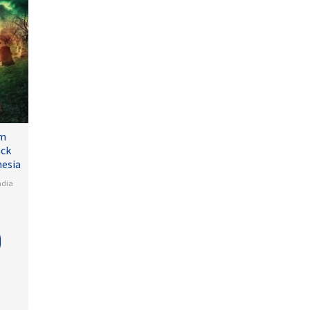
lm
ack
nesia
ndia
a
na
lamudi