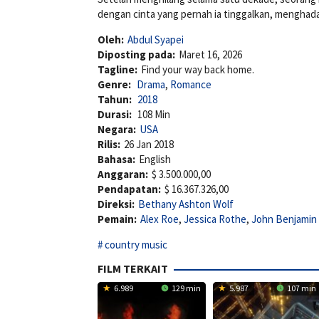
dengan cinta yang pernah ia tinggalkan, menghada
Oleh:
Abdul Syapei
Diposting pada:
Maret 16, 2026
Tagline:
Find your way back home.
Genre:
Drama
,
Romance
Tahun:
2018
Durasi:
108 Min
Negara:
USA
Rilis:
26 Jan 2018
Bahasa:
English
Anggaran:
$ 3.500.000,00
Pendapatan:
$ 16.367.326,00
Direksi:
Bethany Ashton Wolf
Pemain:
Alex Roe
,
Jessica Rothe
,
John Benjamin
country music
FILM TERKAIT
6.989
129 min
5.987
107 min