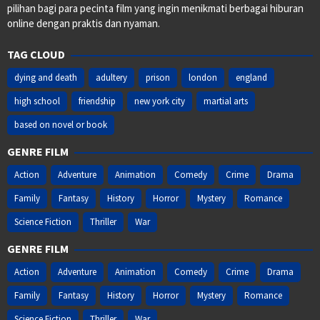
pilihan bagi para pecinta film yang ingin menikmati berbagai hiburan
online dengan praktis dan nyaman.
TAG CLOUD
dying and death
adultery
prison
london
england
high school
friendship
new york city
martial arts
based on novel or book
GENRE FILM
Action
Adventure
Animation
Comedy
Crime
Drama
Family
Fantasy
History
Horror
Mystery
Romance
Science Fiction
Thriller
War
GENRE FILM
Action
Adventure
Animation
Comedy
Crime
Drama
Family
Fantasy
History
Horror
Mystery
Romance
Science Fiction
Thriller
War