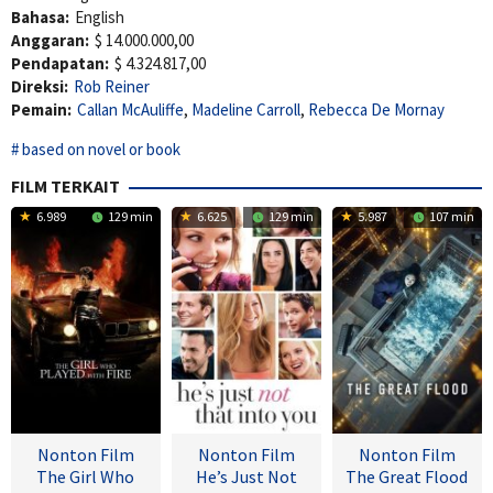
Bahasa:
English
Anggaran:
$ 14.000.000,00
Pendapatan:
$ 4.324.817,00
Direksi:
Rob Reiner
Pemain:
Callan McAuliffe
,
Madeline Carroll
,
Rebecca De Mornay
based on novel or book
FILM TERKAIT
6.989
129 min
6.625
129 min
5.987
107 min
Nonton Film
Nonton Film
Nonton Film
The Girl Who
He’s Just Not
The Great Flood