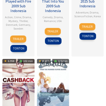
Played with Fire
That Into You
2025 Sub
2009 Sub
2009 Sub
Indonesia
Indonesia
Indonesia
Adventure
,
Drama
,
Science Fiction
,
Korea
Action
,
Crime
,
Drama
,
Comedy
,
Drama
,
Mystery
,
Thriller
,
Romance
,
USA
18
Kim
Denmark
,
Germany
,
TRAILER
Sweden
6
Ken
Sep
Byung-
TRAILER
Feb
Kwapis
2025
woo
TONTON
18
Daniel
2009
TRAILER
TONTON
Sep
Alfredson
2009
TONTON
6.958
102 min
8.137
115 min