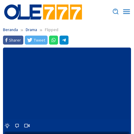
Loncat
ke
konten
Beranda
Drama
Flipped
Sharer
Tweet