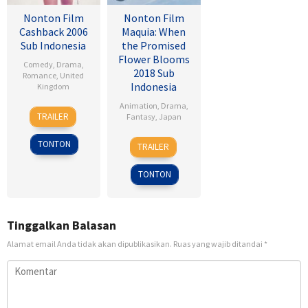
Nonton Film
Nonton Film
Cashback 2006
Maquia: When
Sub Indonesia
the Promised
Flower Blooms
Comedy
,
Drama
,
2018 Sub
Romance
,
United
Indonesia
Kingdom
Animation
,
Drama
,
17
Sean
TRAILER
Fantasy
,
Japan
Jan
Ellis
2007
24
Heo
TONTON
TRAILER
Feb
Jong
2018
TONTON
Tinggalkan Balasan
Alamat email Anda tidak akan dipublikasikan.
Ruas yang wajib ditandai
*