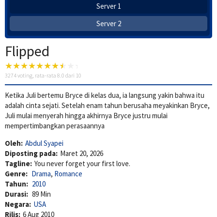
Server 1
Server 2
Flipped
3274
voting, rata-rata
8.0
dari 10
Ketika Juli bertemu Bryce di kelas dua, ia langsung yakin bahwa itu
adalah cinta sejati. Setelah enam tahun berusaha meyakinkan Bryce,
Juli mulai menyerah hingga akhirnya Bryce justru mulai
mempertimbangkan perasaannya
Oleh:
Abdul Syapei
Diposting pada:
Maret 20, 2026
Tagline:
You never forget your first love.
Genre:
Drama
,
Romance
Tahun:
2010
Durasi:
89 Min
Negara:
USA
Rilis:
6 Aug 2010