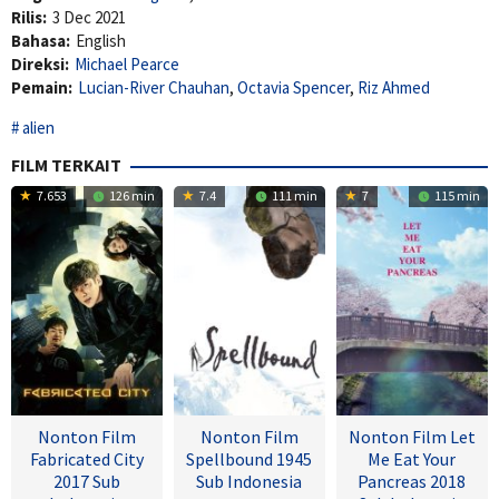
Rilis:
3 Dec 2021
Bahasa:
English
Direksi:
Michael Pearce
Pemain:
Lucian-River Chauhan
,
Octavia Spencer
,
Riz Ahmed
alien
FILM TERKAIT
7.653
126 min
7.4
111 min
7
115 min
Nonton Film
Nonton Film
Nonton Film Let
Fabricated City
Spellbound 1945
Me Eat Your
2017 Sub
Sub Indonesia
Pancreas 2018