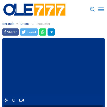
Loncat
ke
konten
Beranda
Drama
Encounter
Sharer
Tweet