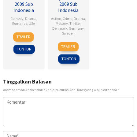
2009 Sub
2009 Sub
Indonesia
Indonesia
Comedy
,
Drama
,
Action
,
Crime
,
Drama
,
Romance
,
USA
Mystery
,
Thriller
,
Denmark
,
Germany
,
6
Ken
Sweden
TRAILER
Feb
Kwapis
18
Daniel
2009
TRAILER
TONTON
Sep
Alfredson
2009
TONTON
Tinggalkan Balasan
Alamat email Anda tidak akan dipublikasikan.
Ruas yang wajib ditandai
*