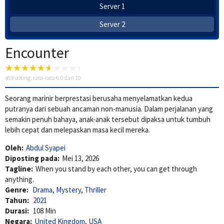
Server 1
Server 2
Encounter
459
voting, rata-rata
6.0
dari 10
Seorang marinir berprestasi berusaha menyelamatkan kedua
putranya dari sebuah ancaman non-manusia. Dalam perjalanan yang
semakin penuh bahaya, anak-anak tersebut dipaksa untuk tumbuh
lebih cepat dan melepaskan masa kecil mereka.
Oleh:
Abdul Syapei
Diposting pada:
Mei 13, 2026
Tagline:
When you stand by each other, you can get through
anything.
Genre:
Drama
,
Mystery
,
Thriller
Tahun:
2021
Durasi:
108 Min
Negara:
United Kingdom
,
USA