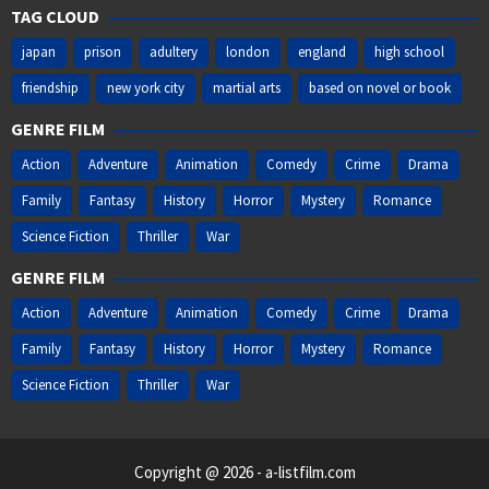
TAG CLOUD
japan
prison
adultery
london
england
high school
friendship
new york city
martial arts
based on novel or book
GENRE FILM
Action
Adventure
Animation
Comedy
Crime
Drama
Family
Fantasy
History
Horror
Mystery
Romance
Science Fiction
Thriller
War
GENRE FILM
Action
Adventure
Animation
Comedy
Crime
Drama
Family
Fantasy
History
Horror
Mystery
Romance
Science Fiction
Thriller
War
Copyright @ 2026 - a-listfilm.com