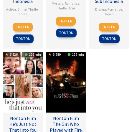
Indonesia
Sub Indonesia
Mystery
,
Romance
,
Thriller
,
USA
Action
,
Crime
,
Thriller
,
Drama
,
Romance
,
Korea
Japan
8
Alfred
TRAILER
9
Lee
28
Sho
Nov
Hitchcock
TRAILER
TRAILER
Feb
Hu-
Jul
Tsukikawa
1945
TONTON
2017
bin
2017
TONTON
TONTON
6.626
129 min
6.989
129 min
Nonton Film
Nonton Film
He’s Just Not
The Girl Who
That Into You
Played with Fire