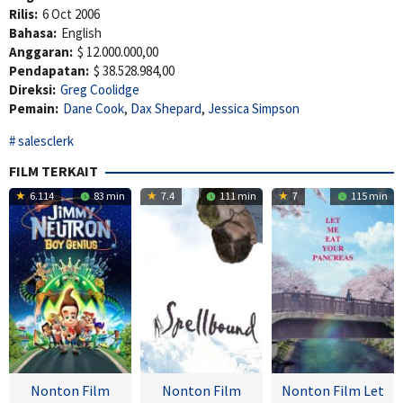
Rilis:
6 Oct 2006
Bahasa:
English
Anggaran:
$ 12.000.000,00
Pendapatan:
$ 38.528.984,00
Direksi:
Greg Coolidge
Pemain:
Dane Cook
,
Dax Shepard
,
Jessica Simpson
salesclerk
FILM TERKAIT
6.114
83 min
7.4
111 min
7
115 min
Nonton Film
Nonton Film
Nonton Film Let