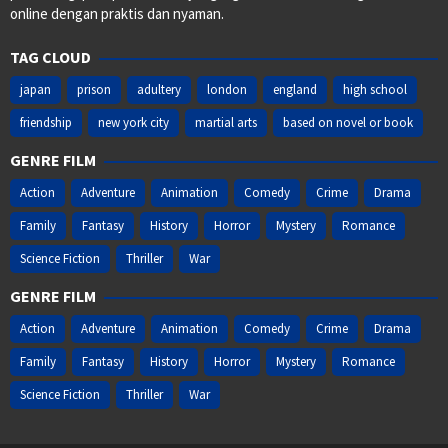
online dengan praktis dan nyaman.
TAG CLOUD
japan
prison
adultery
london
england
high school
friendship
new york city
martial arts
based on novel or book
GENRE FILM
Action
Adventure
Animation
Comedy
Crime
Drama
Family
Fantasy
History
Horror
Mystery
Romance
Science Fiction
Thriller
War
GENRE FILM
Action
Adventure
Animation
Comedy
Crime
Drama
Family
Fantasy
History
Horror
Mystery
Romance
Science Fiction
Thriller
War