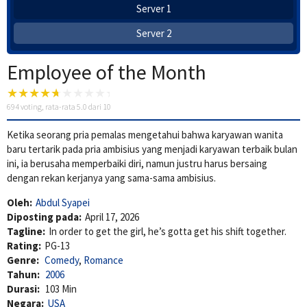
Server 1
Server 2
Employee of the Month
694
voting, rata-rata
5.0
dari 10
Ketika seorang pria pemalas mengetahui bahwa karyawan wanita
baru tertarik pada pria ambisius yang menjadi karyawan terbaik bulan
ini, ia berusaha memperbaiki diri, namun justru harus bersaing
dengan rekan kerjanya yang sama-sama ambisius.
Oleh:
Abdul Syapei
Diposting pada:
April 17, 2026
Tagline:
In order to get the girl, he’s gotta get his shift together.
Rating:
PG-13
Genre:
Comedy
,
Romance
Tahun:
2006
Durasi:
103 Min
Negara:
USA