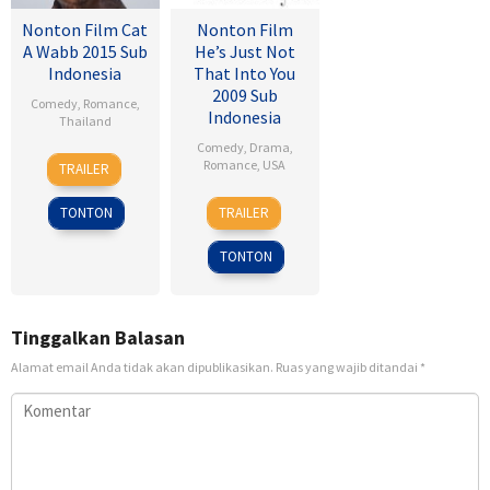
Nonton Film Cat
Nonton Film
A Wabb 2015 Sub
He’s Just Not
Indonesia
That Into You
2009 Sub
Comedy
,
Romance
,
Indonesia
Thailand
Comedy
,
Drama
,
4
Nareubadee
Romance
,
USA
TRAILER
Mar
Wetchakam
6
Ken
2015
TONTON
TRAILER
Feb
Kwapis
2009
TONTON
Tinggalkan Balasan
Alamat email Anda tidak akan dipublikasikan.
Ruas yang wajib ditandai
*