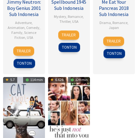
Jimmy Neutron:
Spellbound 1945
Me Eat Your
Boy Genius 2001
Sub Indonesia
Pancreas 2018
Sub Indonesia
Sub Indonesia
Mystery
,
Romance
,
Thriller
,
USA
Adventure
,
Drama
,
Romance
,
Animation
,
Comedy
,
Japan
8
Alfred
Family
,
Science
TRAILER
Fiction
,
USA
28
Sho
Nov
Hitchcock
TRAILER
Jul
Tsukikawa
1945
TONTON
14
John
2017
TRAILER
TONTON
Dec
A.
2001
Davis
TONTON
5.7
114 min
6.626
129 min