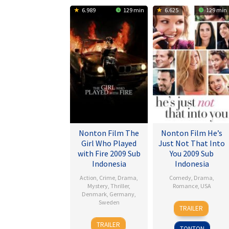
6.989
129 min
6.625
129 min
Nonton Film The
Nonton Film He’s
Girl Who Played
Just Not That Into
with Fire 2009 Sub
You 2009 Sub
Indonesia
Indonesia
Action
,
Crime
,
Drama
,
Comedy
,
Drama
,
Mystery
,
Thriller
,
Romance
,
USA
Denmark
,
Germany
,
Sweden
6
Ken
TRAILER
Feb
Kwapis
18
Daniel
2009
TRAILER
TONTON