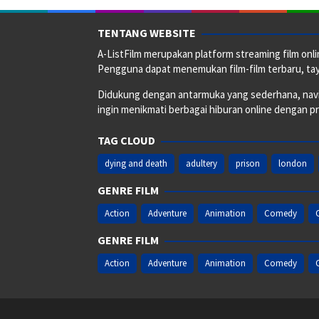
TENTANG WEBSITE
A-ListFilm merupakan platform streaming film onlin
Pengguna dapat menemukan film-film terbaru, taya
Didukung dengan antarmuka yang sederhana, naviga
ingin menikmati berbagai hiburan online dengan p
TAG CLOUD
dying and death
adultery
prison
london
GENRE FILM
Action
Adventure
Animation
Comedy
GENRE FILM
Action
Adventure
Animation
Comedy