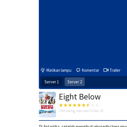
Matikan lampu
Komentar
Trailer
Server 1
Server 2
Eight Below
1795
voting, rata-rata
7.0
dari 10
Di Antartika, setelah mengikuti ekspedisi bersama 