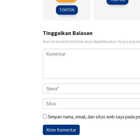
Sep
Alfredson
2009
TONTON
Tinggalkan Balasan
Alamat email Anda tidak akan dipublikasikan.
Ruas yang wa
Simpan nama, email, dan situs web saya pada p