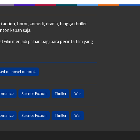
action, horor, komedi, drama, hingga thriller.
nton kapan saja.
ilm menjadi pilihan bagi para pecinta film yang
sed on novel or book
omance
Science Fiction
Thriller
War
omance
Science Fiction
Thriller
War