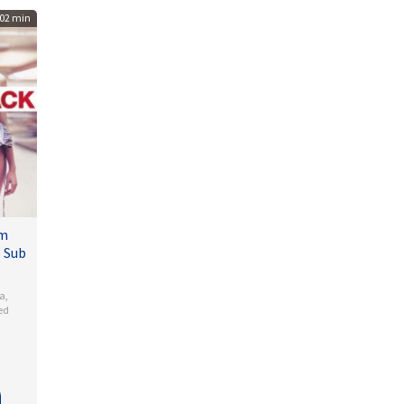
02 min
lm
 Sub
a
,
ed