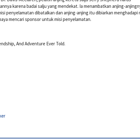
nnya karena badai salju yang mendekat. Ia menambatkan anjing-anjingn
si penyelamatan dibatalkan dan anjing-anjing itu dibiarkan menghadapi 
upaya mencari sponsor untuk misi penyelamatan.
endship, And Adventure Ever Told.
ker