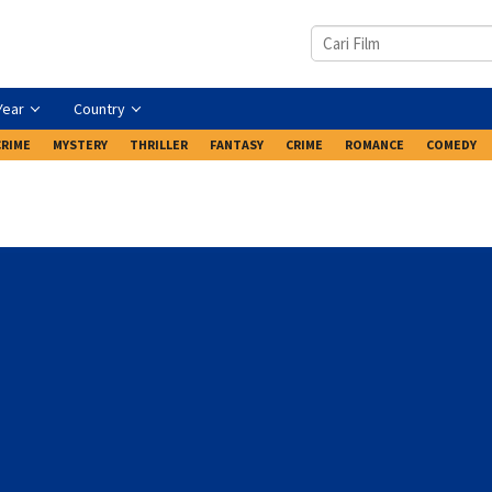
Year
Country
CRIME
MYSTERY
THRILLER
FANTASY
CRIME
ROMANCE
COMEDY