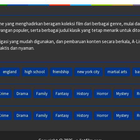
e yang menghadirkan beragam koleksi film dari berbagai genre, mulai dari 
ngan populer, serta berbagai judul klasik yang tetap menarik untuk dito
si yang mudah digunakan, dan pembaruan konten secara berkala, A-ListF
raktis dan nyaman.
england
high school
friendship
new york city
martial arts
ba
Crime
Drama
Family
Fantasy
History
Horror
Mystery
R
Crime
Drama
Family
Fantasy
History
Horror
Mystery
R