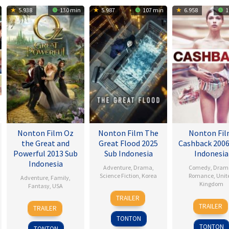
5.938
130 min
5.987
107 min
6.958
1
Nonton Film Oz
Nonton Film The
Nonton Fi
the Great and
Great Flood 2025
Cashback 2006
Powerful 2013 Sub
Sub Indonesia
Indonesia
Indonesia
Adventure
,
Drama
,
Comedy
,
Dram
Science Fiction
,
Korea
Romance
,
Unit
Adventure
,
Family
,
Kingdom
Fantasy
,
USA
18
Kim
TRAILER
17
Sean
7
Sam
Sep
Byung-
TRAILER
TRAILER
Jan
Ellis
Mar
Raimi
2025
woo
TONTON
2007
2013
TONTON
TONTON