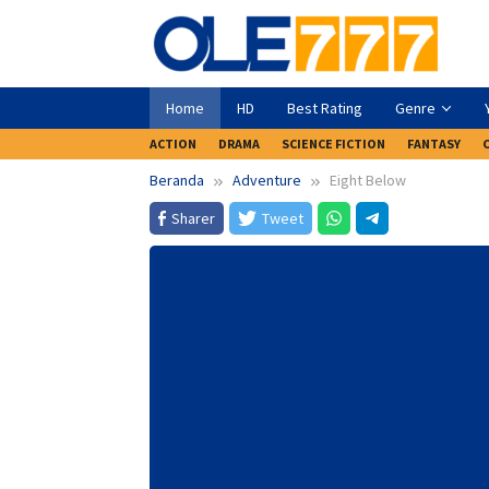
Loncat
ke
konten
Home
HD
Best Rating
Genre
ACTION
DRAMA
SCIENCE FICTION
FANTASY
Beranda
Adventure
Eight Below
Sharer
Tweet