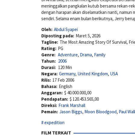
meninggalkan pangkalan kutub bersama rekan-reka
dengan harapan akan diselamatkan nanti, namun mi
sendiri. Selama enam bulan berikutnya, Jerry ber
Oleh:
Abdul Syapei
Diposting pada:
Maret 5, 2026
Tagline:
The Most Amazing Story Of Survival, Fri
Rating:
PG
Genre:
Adventure
,
Drama
,
Family
Tahun:
2006
Durasi:
120 Min
Negara:
Germany
,
United Kingdom
,
USA
Rilis:
17 Feb 2006
Bahasa:
English
Anggaran:
$ 40.000.000,00
Pendapatan:
$ 120.453.565,00
Direksi:
Frank Marshall
Pemain:
Jason Biggs
,
Moon Bloodgood
,
Paul Wal
expedition
FILM TERKAIT