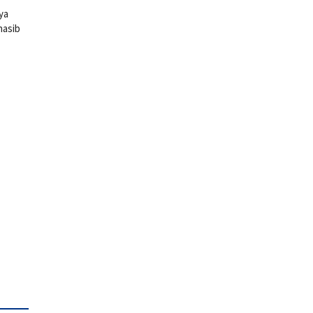
ya
nasib