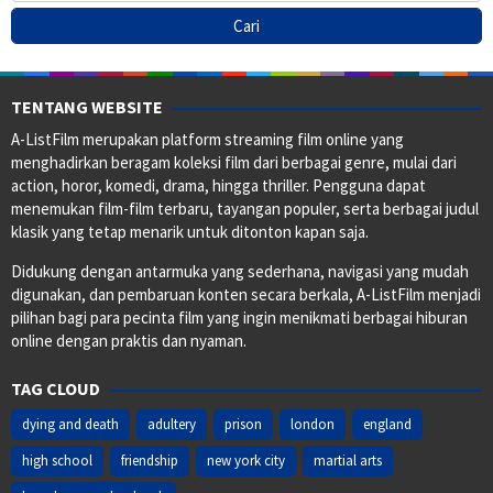
TENTANG WEBSITE
A-ListFilm merupakan platform streaming film online yang
menghadirkan beragam koleksi film dari berbagai genre, mulai dari
action, horor, komedi, drama, hingga thriller. Pengguna dapat
menemukan film-film terbaru, tayangan populer, serta berbagai judul
klasik yang tetap menarik untuk ditonton kapan saja.
Didukung dengan antarmuka yang sederhana, navigasi yang mudah
digunakan, dan pembaruan konten secara berkala, A-ListFilm menjadi
pilihan bagi para pecinta film yang ingin menikmati berbagai hiburan
online dengan praktis dan nyaman.
TAG CLOUD
dying and death
adultery
prison
london
england
high school
friendship
new york city
martial arts