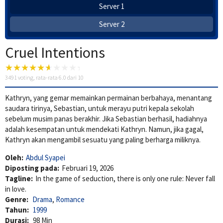
Server 1
Server 2
Cruel Intentions
3491
voting, rata-rata
6.0
dari 10
Kathryn, yang gemar memainkan permainan berbahaya, menantang
saudara tirinya, Sebastian, untuk merayu putri kepala sekolah
sebelum musim panas berakhir. Jika Sebastian berhasil, hadiahnya
adalah kesempatan untuk mendekati Kathryn. Namun, jika gagal,
Kathryn akan mengambil sesuatu yang paling berharga miliknya.
Oleh:
Abdul Syapei
Diposting pada:
Februari 19, 2026
Tagline:
In the game of seduction, there is only one rule: Never fall
in love.
Genre:
Drama
,
Romance
Tahun:
1999
Durasi:
98 Min