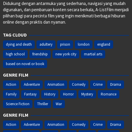
Didukung dengan antarmuka yang sederhana, navigasi yang mudah
digunakan, dan pembaruan konten secara berkala, A-ListFilm menjadi
pilihan bagi para pecinta film yang ingin menikmati berbagai hiburan
online dengan praktis dan nyaman.
TAG CLOUD
dying and death
adultery
prison
london
england
high school
friendship
new york city
martial arts
based on novel or book
GENRE FILM
Action
Adventure
Animation
Comedy
Crime
Drama
Family
Fantasy
History
Horror
Mystery
Romance
Science Fiction
Thriller
War
GENRE FILM
Action
Adventure
Animation
Comedy
Crime
Drama