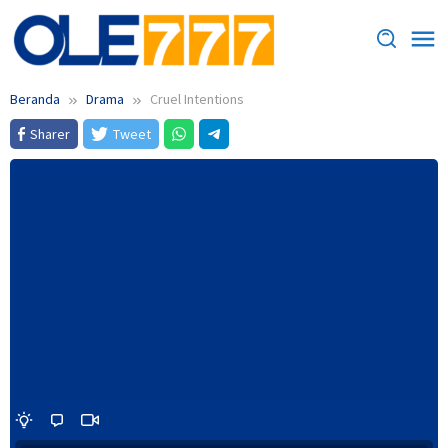
Loncat
ke
konten
Beranda
Drama
Cruel Intentions
Sharer
Tweet