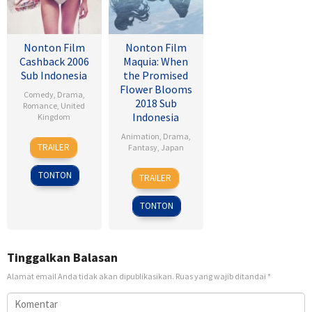
Nonton Film
Nonton Film
Cashback 2006
Maquia: When
Sub Indonesia
the Promised
Flower Blooms
Comedy
,
Drama
,
2018 Sub
Romance
,
United
Indonesia
Kingdom
Animation
,
Drama
,
17
Sean
TRAILER
Fantasy
,
Japan
Jan
Ellis
2007
24
Heo
TONTON
TRAILER
Feb
Jong
2018
TONTON
Tinggalkan Balasan
Alamat email Anda tidak akan dipublikasikan.
Ruas yang wajib ditandai
*