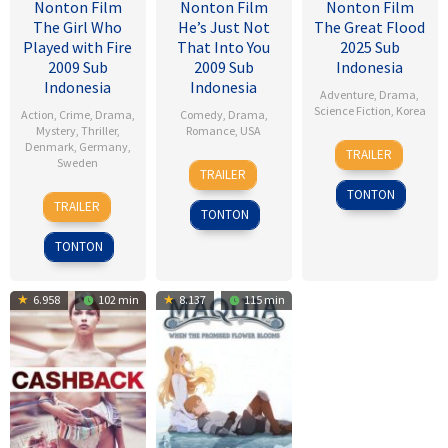
Nonton Film
Nonton Film
Nonton Film
The Girl Who
He’s Just Not
The Great Flood
Played with Fire
That Into You
2025 Sub
2009 Sub
2009 Sub
Indonesia
Indonesia
Indonesia
Adventure
,
Drama
,
Science Fiction
,
Korea
Action
,
Crime
,
Drama
,
Comedy
,
Drama
,
Mystery
,
Thriller
,
Romance
,
USA
18
Kim
Denmark
,
Germany
,
TRAILER
Sweden
6
Ken
Sep
Byung-
TRAILER
Feb
Kwapis
2025
woo
TONTON
18
Daniel
2009
TRAILER
TONTON
Sep
Alfredson
2009
TONTON
6.958
102 min
8.137
115 min