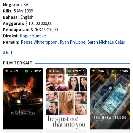
Negara:
USA
Rilis:
5 Mar 1999
Bahasa:
English
Anggaran:
$ 10.500.000,00
Pendapatan:
$ 76.347.426,00
Direksi:
Roger Kumble
Pemain:
Reese Witherspoon
,
Ryan Phillippe
,
Sarah Michelle Gellar
bet
FILM TERKAIT
6.989
129 min
6.625
129 min
5.987
107 min