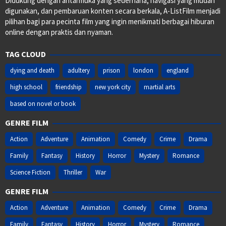
Didukung dengan antarmuka yang sederhana, navigasi yang mudah
digunakan, dan pembaruan konten secara berkala, A-ListFilm menjadi
pilihan bagi para pecinta film yang ingin menikmati berbagai hiburan
online dengan praktis dan nyaman.
TAG CLOUD
dying and death
adultery
prison
london
england
high school
friendship
new york city
martial arts
based on novel or book
GENRE FILM
Action
Adventure
Animation
Comedy
Crime
Drama
Family
Fantasy
History
Horror
Mystery
Romance
Science Fiction
Thriller
War
GENRE FILM
Action
Adventure
Animation
Comedy
Crime
Drama
Family
Fantasy
History
Horror
Mystery
Romance