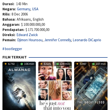
Durasi:
143 Min
Negara:
Germany
,
USA
Rilis:
8 Dec 2006
Bahasa:
Afrikaans, English
Anggaran:
$ 100.000.000,00
Pendapatan:
$ 171.700.000,00
Direksi:
Edward Zwick
Pemain:
Djimon Hounsou
,
Jennifer Connelly
,
Leonardo DiCaprio
bootlegger
FILM TERKAIT
6.792
106 min
6.625
129 min
5.987
107 min