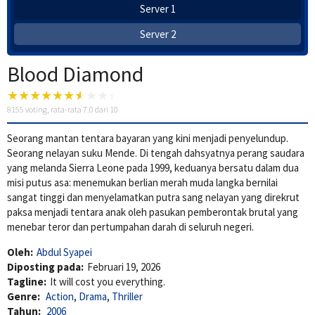
Server 1
Server 2
Blood Diamond
8155
voting, rata-rata
7.0
dari 10
Seorang mantan tentara bayaran yang kini menjadi penyelundup.
Seorang nelayan suku Mende. Di tengah dahsyatnya perang saudara
yang melanda Sierra Leone pada 1999, keduanya bersatu dalam dua
misi putus asa: menemukan berlian merah muda langka bernilai
sangat tinggi dan menyelamatkan putra sang nelayan yang direkrut
paksa menjadi tentara anak oleh pasukan pemberontak brutal yang
menebar teror dan pertumpahan darah di seluruh negeri.
Oleh:
Abdul Syapei
Diposting pada:
Februari 19, 2026
Tagline:
It will cost you everything.
Genre:
Action
,
Drama
,
Thriller
Tahun:
2006