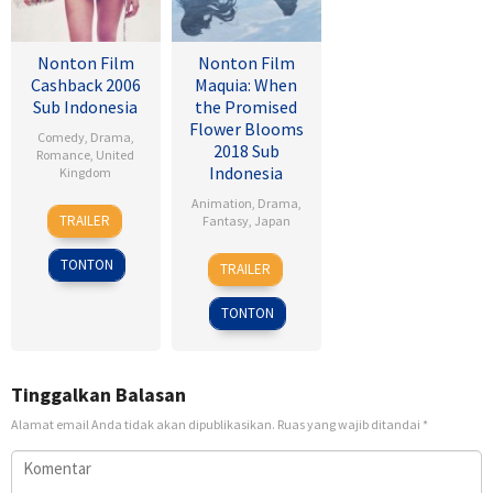
Nonton Film
Nonton Film
Cashback 2006
Maquia: When
Sub Indonesia
the Promised
Flower Blooms
Comedy
,
Drama
,
2018 Sub
Romance
,
United
Indonesia
Kingdom
Animation
,
Drama
,
17
Sean
TRAILER
Fantasy
,
Japan
Jan
Ellis
2007
24
Heo
TONTON
TRAILER
Feb
Jong
2018
TONTON
Tinggalkan Balasan
Alamat email Anda tidak akan dipublikasikan.
Ruas yang wajib ditandai
*