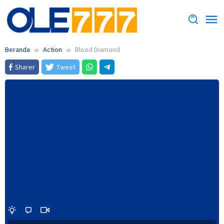
Loncat
ke
konten
Beranda
Action
Blood Diamond
Sharer
Tweet