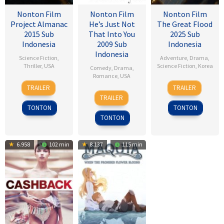
Nonton Film
Nonton Film
Nonton Film
Project Almanac
He’s Just Not
The Great Flood
2015 Sub
That Into You
2025 Sub
Indonesia
2009 Sub
Indonesia
Indonesia
Science Fiction
,
Adventure
,
Drama
,
Thriller
,
USA
Science Fiction
,
Korea
Comedy
,
Drama
,
Romance
,
USA
28
Dean
18
Kim
TRAILER
TRAILER
6
Ken
Jan
Israelite
Sep
Byung-
TRAILER
Feb
Kwapis
2015
2025
woo
TONTON
TONTON
2009
TONTON
6.958
102 min
8.137
115 min