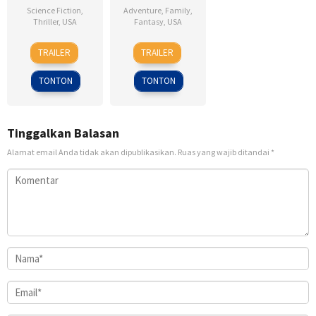
Science Fiction
,
Adventure
,
Family
,
Thriller
,
USA
Fantasy
,
USA
28
Dean
7
Sam
TRAILER
TRAILER
Jan
Israelite
Mar
Raimi
2015
2013
TONTON
TONTON
Tinggalkan Balasan
Alamat email Anda tidak akan dipublikasikan.
Ruas yang wajib ditandai
*