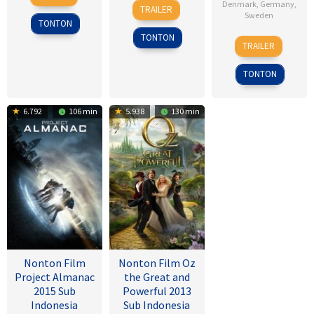
5
Ernie
Jul
Reynolds
Denmark
,
Germany
,
TRAILER
Sweden
Sep
Barbarash
1995
TONTON
2014
TONTON
18
Daniel
TRAILER
Sep
Alfredson
2009
TONTON
6.792
106 min
5.938
130 min
Nonton Film
Nonton Film Oz
Project Almanac
the Great and
2015 Sub
Powerful 2013
Indonesia
Sub Indonesia