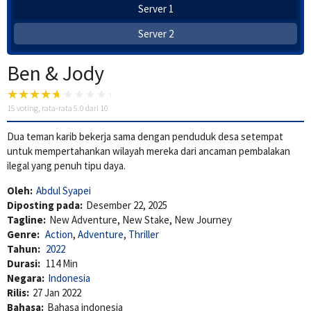
Server 1
Server 2
Ben & Jody
15
voting, rata-rata
5.0
dari 10
Dua teman karib bekerja sama dengan penduduk desa setempat
untuk mempertahankan wilayah mereka dari ancaman pembalakan
ilegal yang penuh tipu daya.
Oleh:
Abdul Syapei
Diposting pada:
Desember 22, 2025
Tagline:
New Adventure, New Stake, New Journey
Genre:
Action
,
Adventure
,
Thriller
Tahun:
2022
Durasi:
114 Min
Negara:
Indonesia
Rilis:
27 Jan 2022
Bahasa:
Bahasa indonesia