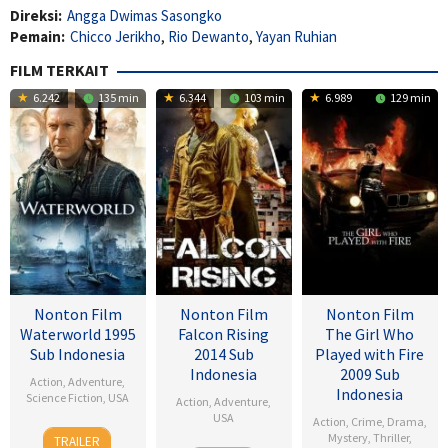
Direksi:
Angga Dwimas Sasongko
Pemain:
Chicco Jerikho
,
Rio Dewanto
,
Yayan Ruhian
FILM TERKAIT
6.242
135 min
6.344
103 min
6.989
129 min
Nonton Film
Nonton Film
Nonton Film
Waterworld 1995
Falcon Rising
The Girl Who
Sub Indonesia
2014 Sub
Played with Fire
Indonesia
2009 Sub
Action
,
Adventure
,
Indonesia
Science Fiction
,
USA
Action
,
Adventure
,
USA
Action
,
Crime
,
Drama
,
28
Kevin
Mystery
,
Thriller
,
TRAILER