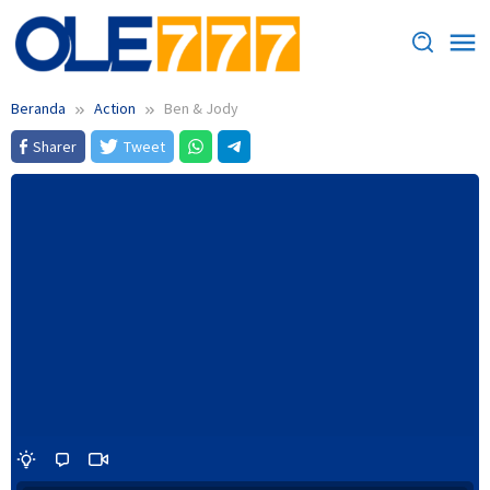
Loncat
ke
konten
Beranda
Action
Ben & Jody
Sharer
Tweet