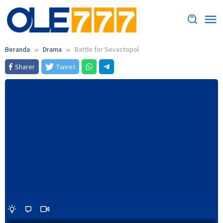
Loncat
ke
konten
Beranda
Drama
Battle for Sevastopol
Sharer
Tweet