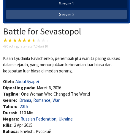
Server 1
Server 2
Battle for Sevastopol
490
voting, rata-rata
7.0
dari 10
Kisah Lyudmila Pavlichenko, penembak jitu wanita paling sukses
dalam sejarah, yang menunjukkan keberanian luar biasa dan
ketepatan luar biasa di medan perang.
Oleh:
Abdul Syapei
Diposting pada:
Maret 6, 2026
Tagline:
One Woman Who Changed The World
Genre:
Drama
,
Romance
,
War
Tahun:
2015
Durasi:
110 Min
Negara:
Russian Federation
,
Ukraine
Rilis:
2 Apr 2015
Bahasa:
English, Pусский