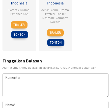
Indonesia
Indonesia
Comedy
,
Drama
,
Action
,
Crime
,
Drama
,
Romance
,
USA
Mystery
,
Thriller
,
Denmark
,
Germany
,
6
Ken
Sweden
TRAILER
Feb
Kwapis
18
Daniel
2009
TRAILER
TONTON
Sep
Alfredson
2009
TONTON
Tinggalkan Balasan
Alamat email Anda tidak akan dipublikasikan.
Ruas yang wajib ditandai
*