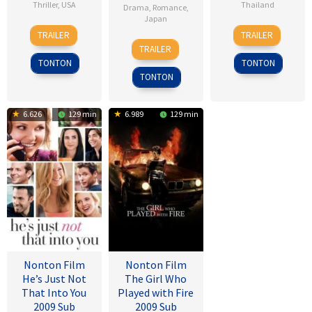
Thriller
,
USA
Thailand
Drama
,
Romance
,
Japan
8
Alfred
4
Nareubadee
TRAILER
TRAILER
28
Sho
Nov
Hitchcock
Mar
Wetchakam
TRAILER
Jul
Tsukikawa
1945
2015
TONTON
TONTON
2017
TONTON
6.626
129 min
6.989
129 min
Nonton Film
Nonton Film
He’s Just Not
The Girl Who
That Into You
Played with Fire
2009 Sub
2009 Sub