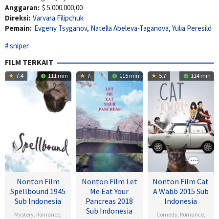
Anggaran:
$ 5.000.000,00
Direksi:
Varvara Filipchuk
Pemain:
Evgeny Tsyganov
,
Natella Abeleva-Taganova
,
Yulia Peresild
sniper
FILM TERKAIT
7.4
111 min
7
115 min
5.7
114 min
Nonton Film
Nonton Film Let
Nonton Film Cat
Spellbound 1945
Me Eat Your
A Wabb 2015 Sub
Sub Indonesia
Pancreas 2018
Indonesia
Sub Indonesia
Mystery
,
Romance
,
Comedy
,
Romance
,