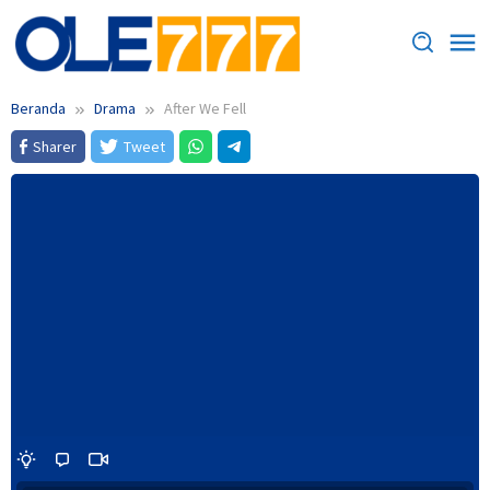
Loncat
ke
konten
Beranda
Drama
After We Fell
Sharer
Tweet