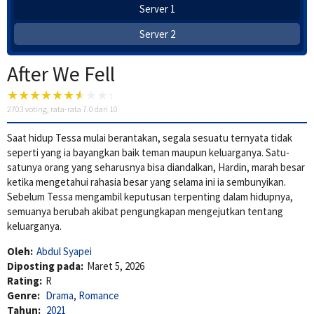
Server 1
Server 2
After We Fell
2703
voting, rata-rata
7.0
dari 10
Saat hidup Tessa mulai berantakan, segala sesuatu ternyata tidak
seperti yang ia bayangkan baik teman maupun keluarganya. Satu-
satunya orang yang seharusnya bisa diandalkan, Hardin, marah besar
ketika mengetahui rahasia besar yang selama ini ia sembunyikan.
Sebelum Tessa mengambil keputusan terpenting dalam hidupnya,
semuanya berubah akibat pengungkapan mengejutkan tentang
keluarganya.
Oleh:
Abdul Syapei
Diposting pada:
Maret 5, 2026
Rating:
R
Genre:
Drama
,
Romance
Tahun:
2021