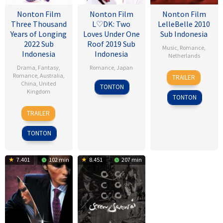
Nonton Film
Nonton Film
Nonton Film
Three Thousand
L♡DK: Two
LelleBelle 2010
Years of Longing
Loves Under One
Sub Indonesia
2022 Sub
Roof 2019 Sub
Music
,
Romance
,
Indonesia
Indonesia
Netherlands
Drama
,
Fantasy
,
Romance
,
Japan
8
Mischa
Romance
,
Australia
,
TRAILER
Oct
Kamp
China
,
United
21
Taisuke
TONTON
Kingdom
2010
Mar
Kawamura
TONTON
2019
24
Guy
TRAILER
Aug
Norris
2022
TONTON
7.401
102 min
8.451
207 min