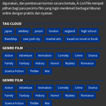
digunakan, dan pembaruan konten secara berkala, A-ListFilm menjadi
pilihan bagi para pecinta film yang ingin menikmati berbagai hiburan
online dengan praktis dan nyaman.
TAG CLOUD
japan
adultery
prison
london
england
high school
friendship
new york city
martial arts
based on novel or book
GENRE FILM
Action
Adventure
Animation
Comedy
Crime
Drama
Family
Fantasy
History
Horror
Mystery
Romance
Science Fiction
Thriller
War
GENRE FILM
Action
Adventure
Animation
Comedy
Crime
Drama
Family
Fantasy
History
Horror
Mystery
Romance
Science Fiction
Thriller
War