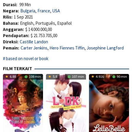
Durasi:
99 Min
Negara:
Bulgaria
,
France
,
USA
Rilis:
1 Sep 2021
Bahasa:
English, Português, Español
Anggaran:
$ 14.000.000,00
Pendapatan:
$ 21.753.705,00
Direksi:
Castille Landon
Pemain:
Carter Jenkins
,
Hero Fiennes Tiffin
,
Josephine Langford
based on novel or book
FILM TERKAIT
6.88
108 min
5.8
107 min
4.916
90 min