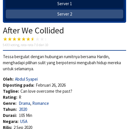
Server 1
Server 2
After We Collided
5433
voting, rata-rata
7.0
dari 10
Tessa bergulat dengan hubungan rumitnya bersama Hardin,
menghadapi pilihan sulit yang berpotensi mengubah hidup mereka
untuk selamanya.
Oleh:
Abdul Syapei
Diposting pada:
Februari 26, 2026
Tagline:
Can love overcome the past?
Rating:
R
Genre:
Drama
,
Romance
Tahun:
2020
Durasi:
105 Min
Negara:
USA
Rilis:
2 Sep 2020