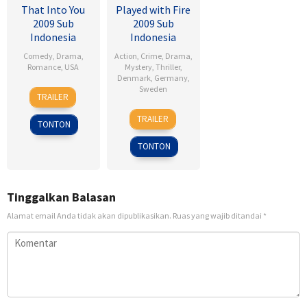
That Into You
Played with Fire
2009 Sub
2009 Sub
Indonesia
Indonesia
Comedy
,
Drama
,
Action
,
Crime
,
Drama
,
Romance
,
USA
Mystery
,
Thriller
,
Denmark
,
Germany
,
6
Ken
Sweden
TRAILER
Feb
Kwapis
18
Daniel
2009
TRAILER
TONTON
Sep
Alfredson
2009
TONTON
Tinggalkan Balasan
Alamat email Anda tidak akan dipublikasikan.
Ruas yang wajib ditandai
*