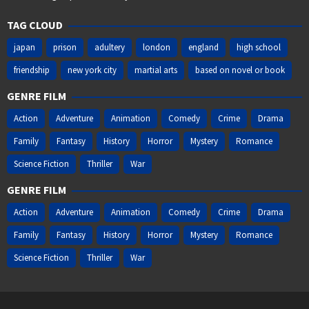
TAG CLOUD
japan
prison
adultery
london
england
high school
friendship
new york city
martial arts
based on novel or book
GENRE FILM
Action
Adventure
Animation
Comedy
Crime
Drama
Family
Fantasy
History
Horror
Mystery
Romance
Science Fiction
Thriller
War
GENRE FILM
Action
Adventure
Animation
Comedy
Crime
Drama
Family
Fantasy
History
Horror
Mystery
Romance
Science Fiction
Thriller
War