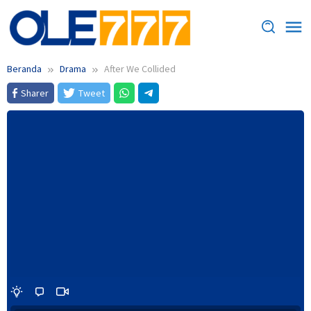
Loncat
ke
konten
Beranda
Drama
After We Collided
Sharer
Tweet