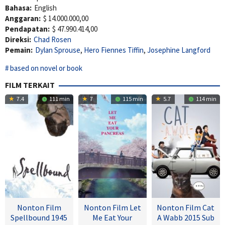
Bahasa:
English
Anggaran:
$ 14.000.000,00
Pendapatan:
$ 47.990.414,00
Direksi:
Chad Rosen
Pemain:
Dylan Sprouse
,
Hero Fiennes Tiffin
,
Josephine Langford
based on novel or book
FILM TERKAIT
7.4
111 min
7
115 min
5.7
114 min
Nonton Film
Nonton Film Let
Nonton Film Cat
Spellbound 1945
Me Eat Your
A Wabb 2015 Sub