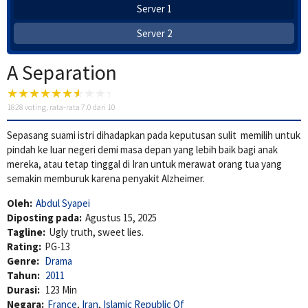
Server 1
Server 2
A Separation
1828
voting, rata-rata
7.0
dari 10
Sepasang suami istri dihadapkan pada keputusan sulit memilih untuk
pindah ke luar negeri demi masa depan yang lebih baik bagi anak
mereka, atau tetap tinggal di Iran untuk merawat orang tua yang
semakin memburuk karena penyakit Alzheimer.
Oleh:
Abdul Syapei
Diposting pada:
Agustus 15, 2025
Tagline:
Ugly truth, sweet lies.
Rating:
PG-13
Genre:
Drama
Tahun:
2011
Durasi:
123 Min
Negara:
France
,
Iran
,
Islamic Republic Of