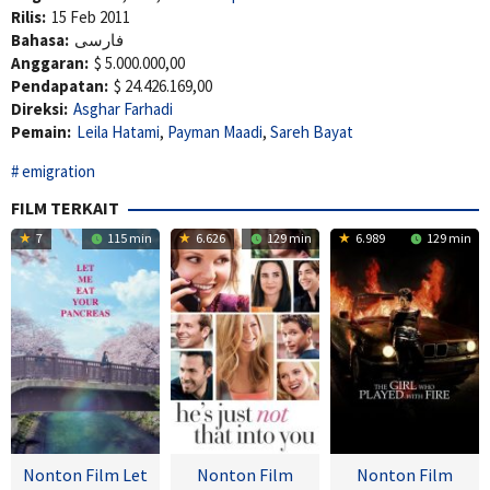
Rilis:
15 Feb 2011
Bahasa:
فارسی
Anggaran:
$ 5.000.000,00
Pendapatan:
$ 24.426.169,00
Direksi:
Asghar Farhadi
Pemain:
Leila Hatami
,
Payman Maadi
,
Sareh Bayat
emigration
FILM TERKAIT
7
115 min
6.626
129 min
6.989
129 min
Nonton Film Let
Nonton Film
Nonton Film