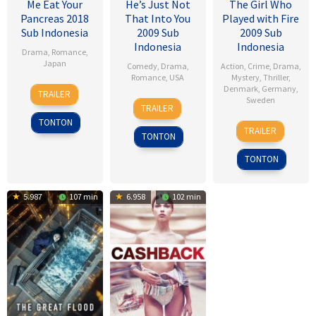
Me Eat Your
He’s Just Not
The Girl Who
Pancreas 2018
That Into You
Played with Fire
Sub Indonesia
2009 Sub
2009 Sub
Indonesia
Indonesia
Drama
,
Romance
,
Japan
Comedy
,
Drama
,
Action
,
Crime
,
Drama
,
Romance
,
USA
Mystery
,
Thriller
,
28
Sho
Denmark
,
Germany
,
TRAILER
6
Ken
Sweden
Jul
Tsukikawa
TRAILER
Feb
Kwapis
2017
TONTON
18
Daniel
2009
TRAILER
TONTON
Sep
Alfredson
2009
TONTON
5.987
107 min
6.958
102 min