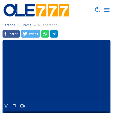
Loncat
ke
konten
Beranda
Drama
A Separation
Sharer
Tweet