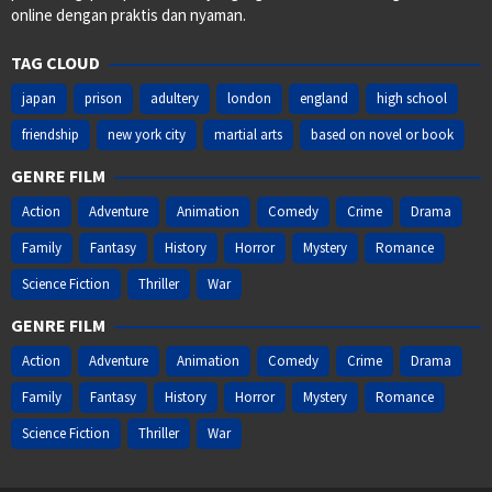
online dengan praktis dan nyaman.
TAG CLOUD
japan
prison
adultery
london
england
high school
friendship
new york city
martial arts
based on novel or book
GENRE FILM
Action
Adventure
Animation
Comedy
Crime
Drama
Family
Fantasy
History
Horror
Mystery
Romance
Science Fiction
Thriller
War
GENRE FILM
Action
Adventure
Animation
Comedy
Crime
Drama
Family
Fantasy
History
Horror
Mystery
Romance
Science Fiction
Thriller
War