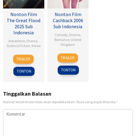
Nonton Film
Nonton Film
The Great Flood
Cashback 2006
2025 Sub
Sub Indonesia
Indonesia
Comedy
,
Drama
,
Romance
,
United
Adventure
,
Drama
,
Kingdom
Science Fiction
,
Korea
17
Sean
18
Kim
TRAILER
TRAILER
Jan
Ellis
Sep
Byung-
2007
2025
woo
TONTON
TONTON
Tinggalkan Balasan
Alamat email Anda tidak akan dipublikasikan.
Ruas yang wajib ditandai
*