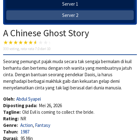
Server 1
Server 2
A Chinese Ghost Story
333
voting, rata-rata
7.0
dari 10
Seorang pemungut pajak muda secara tak sengaja bermalam di kuil
berhantu dan bertemu dengan roh wanita yang membuatnya jatuh
cinta. Dengan bantuan seorang pendekar Daois, ia harus
menghadapi berbagai makhluk gaib dan kekuatan gelap demi
menyelamatkan cinta yang tak lagi berasal dari dunia manusia.
Oleh:
Abdul Syapei
Diposting pada:
Mei 26, 2026
Tagline:
Old Evil is coming to collect the bride.
Rating:
NR
Genre:
Action
,
Fantasy
Tahun:
1987
Durasi:
95 Min