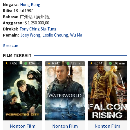
Negara:
Hong Kong
Rilis:
18 Jul 1987
Bahasa:
广州话 / 廣州話,
Anggaran:
$ 1.250.000,00
Direksi:
Tony Ching Siu-Tung
Pemain:
Joey Wong
,
Leslie Cheung
,
Wu Ma
rescue
FILM TERKAIT
7.653
126 min
6.242
135 min
6.344
103 min
Nonton Film
Nonton Film
Nonton Film