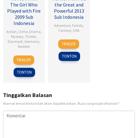
The Girl Who
the Great and
Played with Fire
Powerful 2013
2009 Sub
Sub Indonesia
Indonesia
Adventure
,
Family
,
Fantasy
,
USA
Action
,
Crime
,
Drama
,
Mystery
,
Thriller
,
7
Sam
Denmark
,
Germany
,
TRAILER
Sweden
Mar
Raimi
2013
TONTON
18
Daniel
TRAILER
Sep
Alfredson
2009
TONTON
Tinggalkan Balasan
Alamat email Anda tidak akan dipublikasikan.
Ruas yang wajib ditandai
*