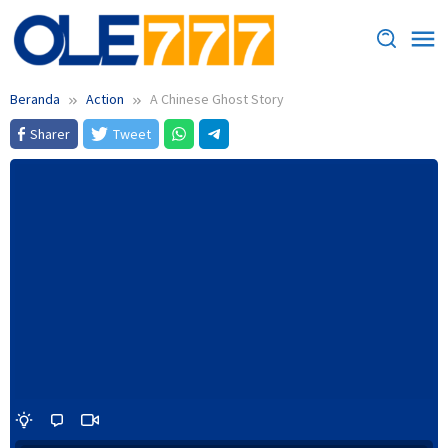
Loncat
ke
konten
Beranda
Action
A Chinese Ghost Story
Sharer
Tweet