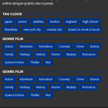
online dengan praktis dan nyaman.
TAG CLOUD
japan
prison
adultery
london
england
high school
friendship
new york city
martial arts
based on novel or book
GENRE FILM
Action
Adventure
Animation
Comedy
Crime
Drama
Family
Fantasy
History
Horror
Mystery
Romance
Science Fiction
Thriller
War
GENRE FILM
Action
Adventure
Animation
Comedy
Crime
Drama
Family
Fantasy
History
Horror
Mystery
Romance
Science Fiction
Thriller
War