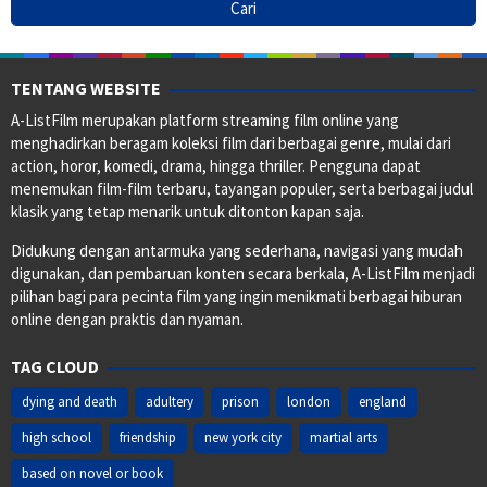
TENTANG WEBSITE
A-ListFilm merupakan platform streaming film online yang
menghadirkan beragam koleksi film dari berbagai genre, mulai dari
action, horor, komedi, drama, hingga thriller. Pengguna dapat
menemukan film-film terbaru, tayangan populer, serta berbagai judul
klasik yang tetap menarik untuk ditonton kapan saja.
Didukung dengan antarmuka yang sederhana, navigasi yang mudah
digunakan, dan pembaruan konten secara berkala, A-ListFilm menjadi
pilihan bagi para pecinta film yang ingin menikmati berbagai hiburan
online dengan praktis dan nyaman.
TAG CLOUD
dying and death
adultery
prison
london
england
high school
friendship
new york city
martial arts
based on novel or book